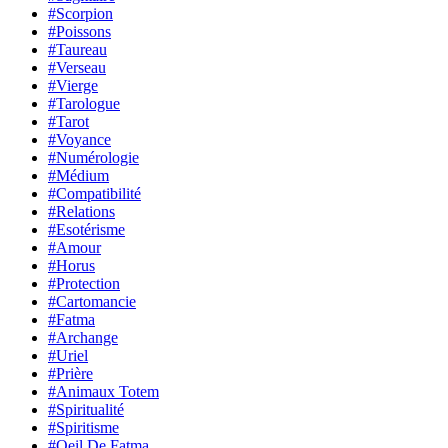
#Scorpion
#Poissons
#Taureau
#Verseau
#Vierge
#Tarologue
#Tarot
#Voyance
#Numérologie
#Médium
#Compatibilité
#Relations
#Esotérisme
#Amour
#Horus
#Protection
#Cartomancie
#Fatma
#Archange
#Uriel
#Prière
#Animaux Totem
#Spiritualité
#Spiritisme
#Oeil De Fatma