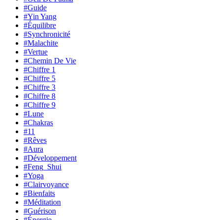
#Guide
#Yin Yang
#Équilibre
#Synchronicité
#Malachite
#Vertue
#Chemin De Vie
#Chiffre 1
#Chiffre 5
#Chiffre 3
#Chiffre 8
#Chiffre 9
#Lune
#Chakras
#11
#Rêves
#Aura
#Développement
#Feng_Shui
#Yoga
#Clairvoyance
#Bienfaits
#Méditation
#Guérison
#Énergie