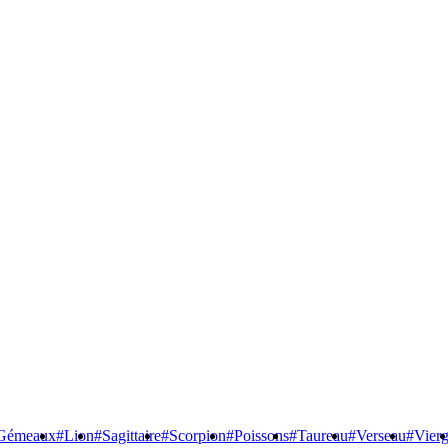
Gémeaux
#Lion
#Sagittaire
#Scorpion
#Poissons
#Taureau
#Verseau
#Vier