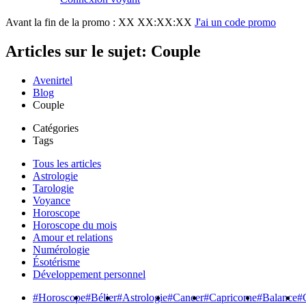
Avant la fin de la promo :
XX XX:XX:XX
J'ai un code promo
Articles sur le sujet: Couple
Avenirtel
Blog
Couple
Catégories
Tags
Tous les articles
Astrologie
Tarologie
Voyance
Horoscope
Horoscope du mois
Amour et relations
Numérologie
Ésotérisme
Développement personnel
#Horoscope
#Bélier
#Astrologie
#Cancer
#Capricorne
#Balance
#