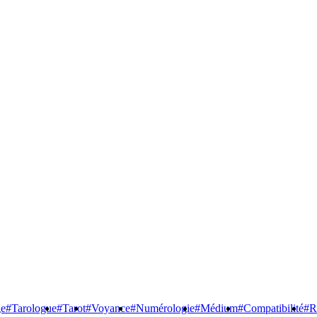
ge
#Tarologue
#Tarot
#Voyance
#Numérologie
#Médium
#Compatibilité
#R