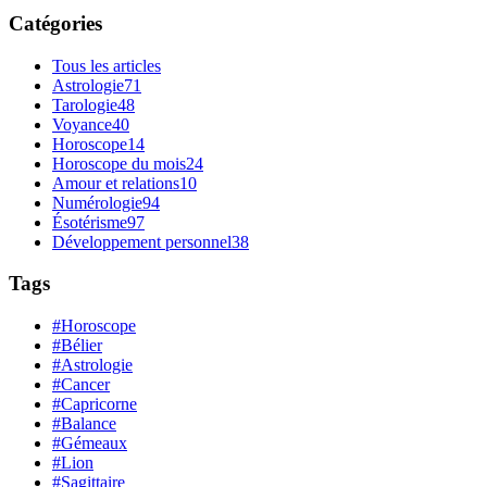
Catégories
Tous les articles
Astrologie
71
Tarologie
48
Voyance
40
Horoscope
14
Horoscope du mois
24
Amour et relations
10
Numérologie
94
Ésotérisme
97
Développement personnel
38
Tags
#Horoscope
#Bélier
#Astrologie
#Cancer
#Capricorne
#Balance
#Gémeaux
#Lion
#Sagittaire