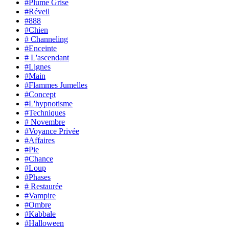
#Plume Grise
#Réveil
#888
#Chien
# Channeling
#Enceinte
# L'ascendant
#Lignes
#Main
#Flammes Jumelles
#Concept
#L'hypnotisme
#Techniques
# Novembre
#Voyance Privée
#Affaires
#Pie
#Chance
#Loup
#Phases
# Restaurée
#Vampire
#Ombre
#Kabbale
#Halloween