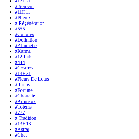
#12H21
# Serpent
#11H11
#Phénix
# Régénération
#555
#Cultures
#Definition
#Allumette
#Karma
#12 Lois
#444
#Cosmos
#13H31
#Fleurs De Lotus
# Lotus
#Fortune
#Chouette
#Animaux
#Totems
#777
# Tradition
#13H13
#Astral
#Chat