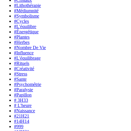
#Cristaux
#Lithothérapie
#Médiumnité
#Symbolisme
#Cycles
#L'équilibre
#Énergétique
#Plantes
#Herbes
#Nombre De Vie
#Influence
#L'équilibrage
#Rituels
#Créativité
#Stress
#Sante
#Psychométrie
#Paralysie
#Papillon
# 3H33
# L'heure
#Naissance
#21H21
#14H14
#999