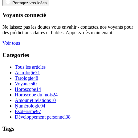
Partagez vos idées
Voyants connecté
Ne laissez pas les doutes vous envahir - contactez nos voyants pour
des prédictions claires et fiables. Appelez dès maintenant!
Voir tous
Catégories
Tous les articles
Astrologie
71
Tarologie
48
Voyance
40
Horoscope
14
Horoscope du mois
24
Amour et relations
10
Numérologie
94
Ésotérisme
97
Développement personnel
38
Tags