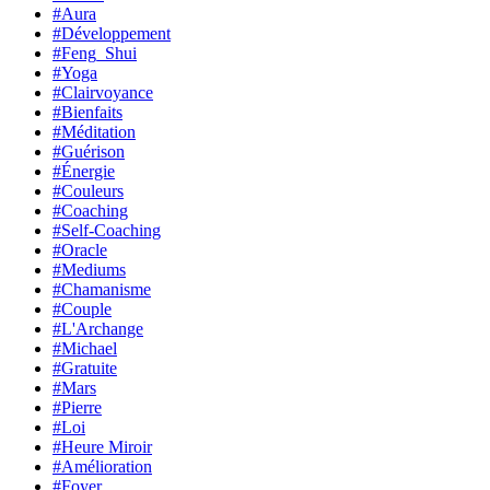
#Aura
#Développement
#Feng_Shui
#Yoga
#Clairvoyance
#Bienfaits
#Méditation
#Guérison
#Énergie
#Couleurs
#Coaching
#Self-Coaching
#Oracle
#Mediums
#Chamanisme
#Couple
#L'Archange
#Michael
#Gratuite
#Mars
#Pierre
#Loi
#Heure Miroir
#Amélioration
#Foyer