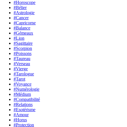
#Horoscope
#Bélier
#Astrologie
#Cancer
#Capricorne
#Balance
#Gémeaux
#Lion
#Sagittaire
#Scorpion
#Poissons
#Taureau
#Verseau
#Vierge
#Tarologue
#Tarot
#Voyance
#Numérologie
#Médium
#Compatibilité
#Relations
#Esotérisme
#Amour
#Horus
#Protection