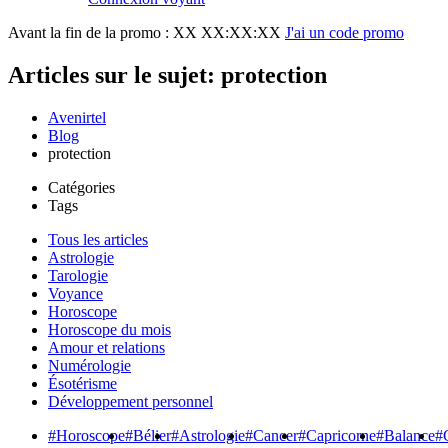
Avant la fin de la promo :
XX XX:XX:XX
J'ai un code promo
Articles sur le sujet: protection
Avenirtel
Blog
protection
Catégories
Tags
Tous les articles
Astrologie
Tarologie
Voyance
Horoscope
Horoscope du mois
Amour et relations
Numérologie
Ésotérisme
Développement personnel
#Horoscope
#Bélier
#Astrologie
#Cancer
#Capricorne
#Balance
#