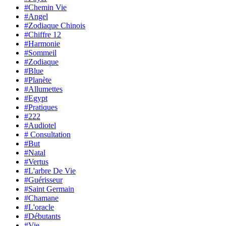
#Chemin Vie
#Angel
#Zodiaque Chinois
#Chiffre 12
#Harmonie
#Sommeil
#Zodiaque
#Blue
#Planète
#Allumettes
#Egypt
#Pratiques
#222
#Audiotel
# Consultation
#But
#Natal
#Vertus
#L'arbre De Vie
#Guérisseur
#Saint Germain
#Chamane
#L'oracle
#Débutants
#Vie