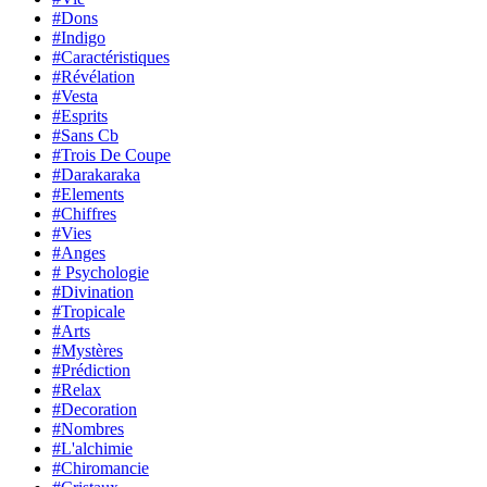
#Dons
#Indigo
#Caractéristiques
#Révélation
#Vesta
#Esprits
#Sans Cb
#Trois De Coupe
#Darakaraka
#Elements
#Chiffres
#Vies
#Anges
# Psychologie
#Divination
#Tropicale
#Arts
#Mystères
#Prédiction
#Relax
#Decoration
#Nombres
#L'alchimie
#Chiromancie