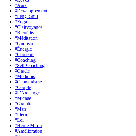
#Aura
#Développement
#Feng_Shui
#Yoga
#Clairvoyance
#Bienfaits
#Méditation
#Guérison
#Énergie
#Couleurs
#Coaching
#Self-Coaching
#Oracle
#Mediums
#Chamanisme
#Couple
#L'Archange
#Michael
#Gratuite
#Mars
#Pierre
#Loi
#Heure Miroir
#Amélioration