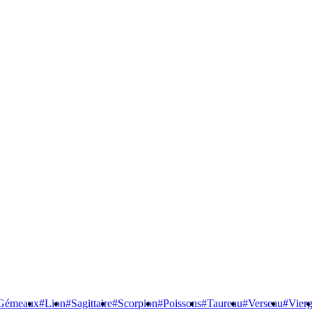
Gémeaux
#Lion
#Sagittaire
#Scorpion
#Poissons
#Taureau
#Verseau
#Vier