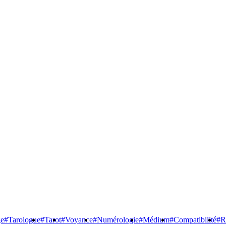
ge
#Tarologue
#Tarot
#Voyance
#Numérologie
#Médium
#Compatibilité
#R