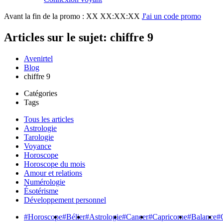
Avant la fin de la promo :
XX XX:XX:XX
J'ai un code promo
Articles sur le sujet: chiffre 9
Avenirtel
Blog
chiffre 9
Catégories
Tags
Tous les articles
Astrologie
Tarologie
Voyance
Horoscope
Horoscope du mois
Amour et relations
Numérologie
Ésotérisme
Développement personnel
#Horoscope
#Bélier
#Astrologie
#Cancer
#Capricorne
#Balance
#