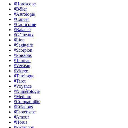
#Horoscope
#Bélier
#Astrologie
#Cancer
#Capricorne
#Balance
#Gémeaux
#Lion
#Sagittaire
#Scorpion
#Poissons
#Taureau
#Verseau
#Vierge
#Tarologue
#Tarot
#Voyance
#Numérologie
#Médium
#Compatibilité
#Relations
#Esotérisme
#Amour
#Horus
#Protection