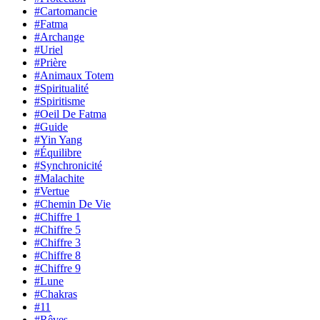
#Cartomancie
#Fatma
#Archange
#Uriel
#Prière
#Animaux Totem
#Spiritualité
#Spiritisme
#Oeil De Fatma
#Guide
#Yin Yang
#Équilibre
#Synchronicité
#Malachite
#Vertue
#Chemin De Vie
#Chiffre 1
#Chiffre 5
#Chiffre 3
#Chiffre 8
#Chiffre 9
#Lune
#Chakras
#11
#Rêves