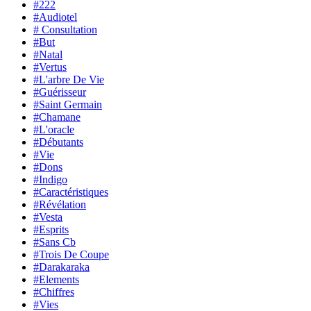
#222
#Audiotel
# Consultation
#But
#Natal
#Vertus
#L'arbre De Vie
#Guérisseur
#Saint Germain
#Chamane
#L'oracle
#Débutants
#Vie
#Dons
#Indigo
#Caractéristiques
#Révélation
#Vesta
#Esprits
#Sans Cb
#Trois De Coupe
#Darakaraka
#Elements
#Chiffres
#Vies