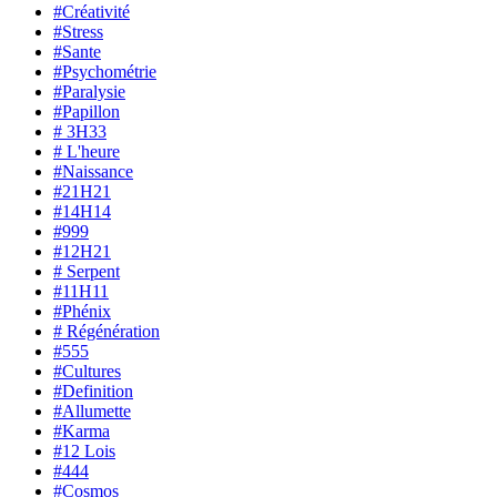
#Créativité
#Stress
#Sante
#Psychométrie
#Paralysie
#Papillon
# 3H33
# L'heure
#Naissance
#21H21
#14H14
#999
#12H21
# Serpent
#11H11
#Phénix
# Régénération
#555
#Cultures
#Definition
#Allumette
#Karma
#12 Lois
#444
#Cosmos