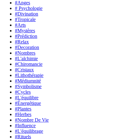
#Anges
# Psychologie
#Divination
#Tropicale
#Arts
#Mystères
#Prédiction
#Relax
#Decoration
#Nombres
#L'alchimie
#Chiromancie
#Cristaux
#Lithothérapie
#Médiumnité
#Symbolisme
#Cycles
#L'équilibre
#Énergétique
#Plantes
#Herbes
#Nombre De Vie
#Influence
#L'équilibrage
#Rituels