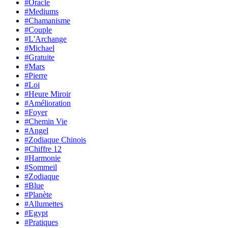
#Oracle
#Mediums
#Chamanisme
#Couple
#L'Archange
#Michael
#Gratuite
#Mars
#Pierre
#Loi
#Heure Miroir
#Amélioration
#Foyer
#Chemin Vie
#Angel
#Zodiaque Chinois
#Chiffre 12
#Harmonie
#Sommeil
#Zodiaque
#Blue
#Planète
#Allumettes
#Egypt
#Pratiques