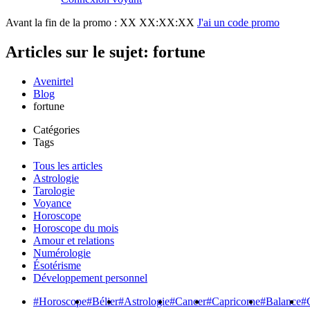
Avant la fin de la promo :
XX XX:XX:XX
J'ai un code promo
Articles sur le sujet: fortune
Avenirtel
Blog
fortune
Catégories
Tags
Tous les articles
Astrologie
Tarologie
Voyance
Horoscope
Horoscope du mois
Amour et relations
Numérologie
Ésotérisme
Développement personnel
#Horoscope
#Bélier
#Astrologie
#Cancer
#Capricorne
#Balance
#