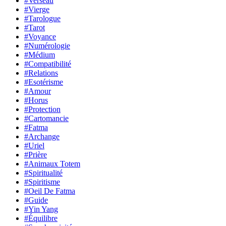
#Verseau
#Vierge
#Tarologue
#Tarot
#Voyance
#Numérologie
#Médium
#Compatibilité
#Relations
#Esotérisme
#Amour
#Horus
#Protection
#Cartomancie
#Fatma
#Archange
#Uriel
#Prière
#Animaux Totem
#Spiritualité
#Spiritisme
#Oeil De Fatma
#Guide
#Yin Yang
#Équilibre