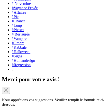
# Novembre
#Voyance Privée
#Affaires
#Pie
#Chance
#Loup
#Phases
# Restaurée
#Vampire
#Ombre
#Kabbale
#Halloween
#Signs
#Humandesign
#Regression
...
Merci pour votre avis !
Nous apprécions vos suggestions. Veuillez remplir le formulaire ci-
dessous: