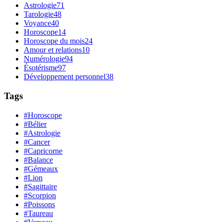
Astrologie
71
Tarologie
48
Voyance
40
Horoscope
14
Horoscope du mois
24
Amour et relations
10
Numérologie
94
Ésotérisme
97
Développement personnel
38
Tags
#Horoscope
#Bélier
#Astrologie
#Cancer
#Capricorne
#Balance
#Gémeaux
#Lion
#Sagittaire
#Scorpion
#Poissons
#Taureau