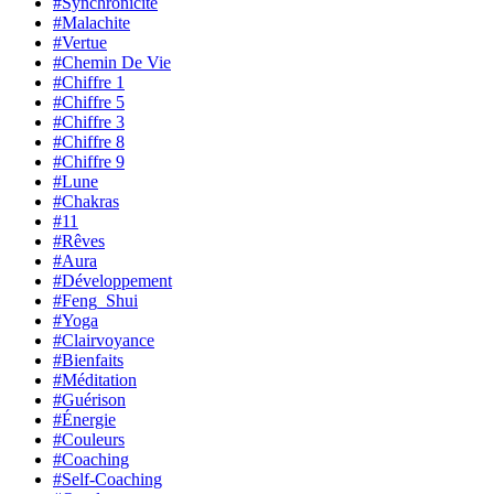
#Synchronicité
#Malachite
#Vertue
#Chemin De Vie
#Chiffre 1
#Chiffre 5
#Chiffre 3
#Chiffre 8
#Chiffre 9
#Lune
#Chakras
#11
#Rêves
#Aura
#Développement
#Feng_Shui
#Yoga
#Clairvoyance
#Bienfaits
#Méditation
#Guérison
#Énergie
#Couleurs
#Coaching
#Self-Coaching