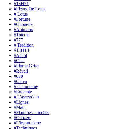
#13H31
#Fleurs De Lotus
# Lotus
#Fortune
#Chouette
#Animaux
#Totems
#777
# Tradition
#13H13
#Astral
#Chat
#Plume Grise
#Réveil
#888
#Chien
# Channeling
#Enceinte
# L'ascendant
#Lignes
#Main
#Flammes Jumelles
#Concept
#L'hypnotisme
#Techniques