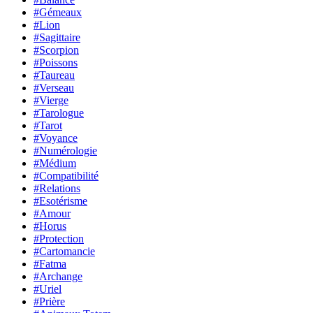
#Gémeaux
#Lion
#Sagittaire
#Scorpion
#Poissons
#Taureau
#Verseau
#Vierge
#Tarologue
#Tarot
#Voyance
#Numérologie
#Médium
#Compatibilité
#Relations
#Esotérisme
#Amour
#Horus
#Protection
#Cartomancie
#Fatma
#Archange
#Uriel
#Prière