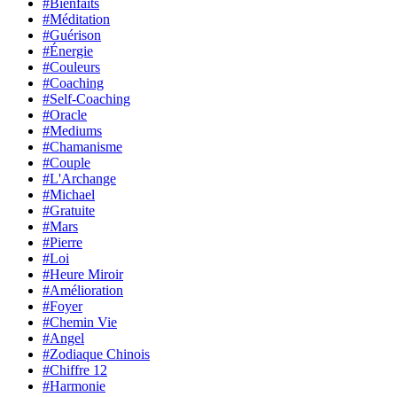
#Bienfaits
#Méditation
#Guérison
#Énergie
#Couleurs
#Coaching
#Self-Coaching
#Oracle
#Mediums
#Chamanisme
#Couple
#L'Archange
#Michael
#Gratuite
#Mars
#Pierre
#Loi
#Heure Miroir
#Amélioration
#Foyer
#Chemin Vie
#Angel
#Zodiaque Chinois
#Chiffre 12
#Harmonie