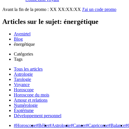
Avant la fin de la promo :
XX XX:XX:XX
J'ai un code promo
Articles sur le sujet: énergétique
Avenirtel
Blog
énergétique
Catégories
Tags
Tous les articles
Astrologie
Tarologie
Voyance
Horoscope
Horoscope du mois
Amour et relations
Numérologie
Ésotérisme
Développement personnel
#Horoscope
#Bélier
#Astrologie
#Cancer
#Capricorne
#Balance
#