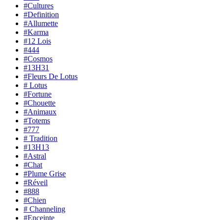
#Cultures
#Definition
#Allumette
#Karma
#12 Lois
#444
#Cosmos
#13H31
#Fleurs De Lotus
# Lotus
#Fortune
#Chouette
#Animaux
#Totems
#777
# Tradition
#13H13
#Astral
#Chat
#Plume Grise
#Réveil
#888
#Chien
# Channeling
#Enceinte