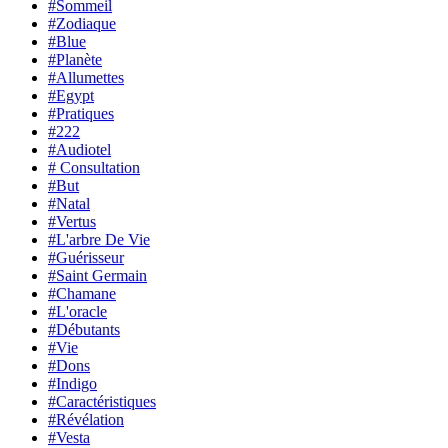
#Sommeil
#Zodiaque
#Blue
#Planète
#Allumettes
#Egypt
#Pratiques
#222
#Audiotel
# Consultation
#But
#Natal
#Vertus
#L'arbre De Vie
#Guérisseur
#Saint Germain
#Chamane
#L'oracle
#Débutants
#Vie
#Dons
#Indigo
#Caractéristiques
#Révélation
#Vesta