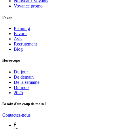
Nouveaux voyants
Voyance promo
Pages
Planning
Favoris
Avis
Recrutement
Blog
Horoscope
Du jour
De demain
De la semaine
Du mois
2025
Besoin d'un coup de main ?
Contactez-nous