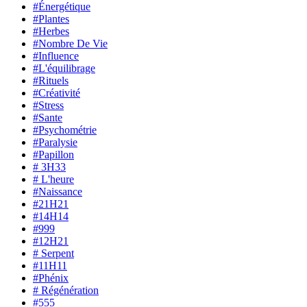
#Énergétique
#Plantes
#Herbes
#Nombre De Vie
#Influence
#L'équilibrage
#Rituels
#Créativité
#Stress
#Sante
#Psychométrie
#Paralysie
#Papillon
# 3H33
# L'heure
#Naissance
#21H21
#14H14
#999
#12H21
# Serpent
#11H11
#Phénix
# Régénération
#555