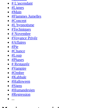
# L'ascendant
#Lignes
#Main
#Flammes Jumelles
#Concept
#L'hypnotisme
#Techniques
# Novembre
#Voyance Privée
#Affaires
#Pie
#Chance
#Loup
#Phases
# Restaurée
#Vampire
#Ombre
#Kabbale
#Halloween
#Signs
#Humandesign
#Regression
...