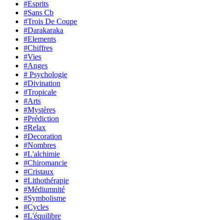
#Esprits
#Sans Cb
#Trois De Coupe
#Darakaraka
#Elements
#Chiffres
#Vies
#Anges
# Psychologie
#Divination
#Tropicale
#Arts
#Mystères
#Prédiction
#Relax
#Decoration
#Nombres
#L'alchimie
#Chiromancie
#Cristaux
#Lithothérapie
#Médiumnité
#Symbolisme
#Cycles
#L'équilibre