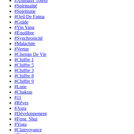
#Animaux Totem
#Spiritualité
#Spiritisme
#Oeil De Fatma
#Guide
#Yin Yang
#Équilibre
#Synchronicité
#Malachite
#Vertue
#Chemin De Vie
#Chiffre 1
#Chiffre 5
#Chiffre 3
#Chiffre 8
#Chiffre 9
#Lune
#Chakras
#11
#Rêves
#Aura
#Développement
#Feng_Shui
#Yoga
#Clairvoyance