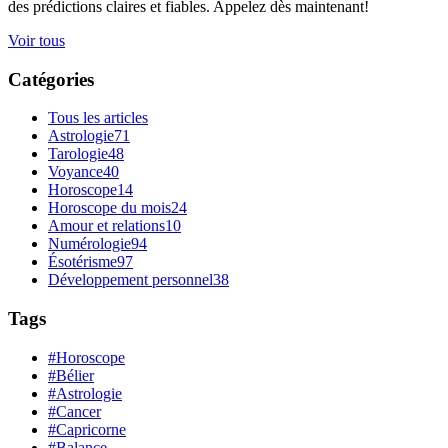
des prédictions claires et fiables. Appelez dès maintenant!
Voir tous
Catégories
Tous les articles
Astrologie
71
Tarologie
48
Voyance
40
Horoscope
14
Horoscope du mois
24
Amour et relations
10
Numérologie
94
Ésotérisme
97
Développement personnel
38
Tags
#Horoscope
#Bélier
#Astrologie
#Cancer
#Capricorne
#Balance