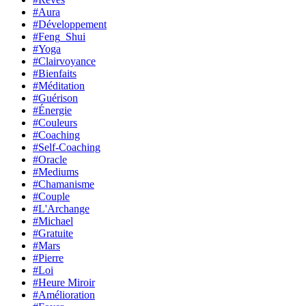
#Aura
#Développement
#Feng_Shui
#Yoga
#Clairvoyance
#Bienfaits
#Méditation
#Guérison
#Énergie
#Couleurs
#Coaching
#Self-Coaching
#Oracle
#Mediums
#Chamanisme
#Couple
#L'Archange
#Michael
#Gratuite
#Mars
#Pierre
#Loi
#Heure Miroir
#Amélioration