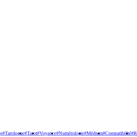
ge
#Tarologue
#Tarot
#Voyance
#Numérologie
#Médium
#Compatibilité
#R