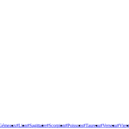
Gémeaux
#Lion
#Sagittaire
#Scorpion
#Poissons
#Taureau
#Verseau
#Vier