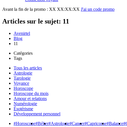
Avant la fin de la promo :
XX XX:XX:XX
J'ai un code promo
Articles sur le sujet: 11
Avenirtel
Blog
11
Catégories
Tags
Tous les articles
Astrologie
Tarologie
Voyance
Horoscope
Horoscope du mois
Amour et relations
Numérologie
Ésotérisme
Développement personnel
#Horoscope
#Bélier
#Astrologie
#Cancer
#Capricorne
#Balance
#