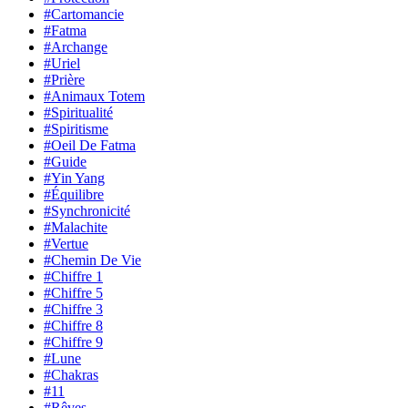
#Cartomancie
#Fatma
#Archange
#Uriel
#Prière
#Animaux Totem
#Spiritualité
#Spiritisme
#Oeil De Fatma
#Guide
#Yin Yang
#Équilibre
#Synchronicité
#Malachite
#Vertue
#Chemin De Vie
#Chiffre 1
#Chiffre 5
#Chiffre 3
#Chiffre 8
#Chiffre 9
#Lune
#Chakras
#11
#Rêves