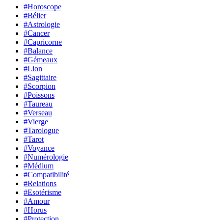
#Horoscope
#Bélier
#Astrologie
#Cancer
#Capricorne
#Balance
#Gémeaux
#Lion
#Sagittaire
#Scorpion
#Poissons
#Taureau
#Verseau
#Vierge
#Tarologue
#Tarot
#Voyance
#Numérologie
#Médium
#Compatibilité
#Relations
#Esotérisme
#Amour
#Horus
#Protection