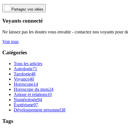
Partagez vos idées
Voyants connecté
Ne laissez pas les doutes vous envahir - contactez nos voyants pour de
Voir tous
Catégories
Tous les articles
Astrologie
71
Tarologie
48
Voyance
40
Horoscope
14
Horoscope du mois
24
Amour et relations
10
Numérologie
94
Ésotérisme
97
Développement personnel
38
Tags