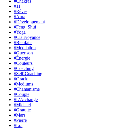
#Chakras
#11
#Rêves
#Aura
#Développement
#Feng_Shui
#Yoga
#Clairvoyance
#Bienfaits
#Méditation
#Guérison
#Énergie
#Couleurs
#Coaching
#Self-Coaching
#Oracle
#Mediums
#Chamanisme
#Couple
#L'Archange
#Michael
#Gratuite
#Mars
#Pierre
#Loi