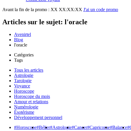
Avant la fin de la promo :
XX XX:XX:XX
J'ai un code promo
Articles sur le sujet: l'oracle
Avenirtel
Blog
l'oracle
Catégories
Tags
Tous les articles
Astrologie
Tarologie
Voyance
Horoscope
Horoscope du mois
Amour et relations
Numérologie
Ésotérisme
Développement personnel
#Horoscope
#Bélier
#Astrologie
#Cancer
#Capricorne
#Balance
#