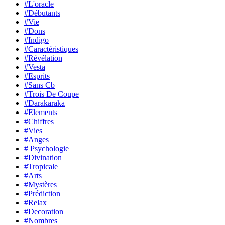
#L'oracle
#Débutants
#Vie
#Dons
#Indigo
#Caractéristiques
#Révélation
#Vesta
#Esprits
#Sans Cb
#Trois De Coupe
#Darakaraka
#Elements
#Chiffres
#Vies
#Anges
# Psychologie
#Divination
#Tropicale
#Arts
#Mystères
#Prédiction
#Relax
#Decoration
#Nombres