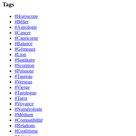
Tags
#Horoscope
#Bélier
#Astrologie
#Cancer
#Capricorne
#Balance
#Gémeaux
#Lion
#Sagittaire
#Scorpion
#Poissons
#Taureau
#Verseau
#Vierge
#Tarologue
#Tarot
#Voyance
#Numérologie
#Médium
#Compatibilité
#Relations
#Esotérisme