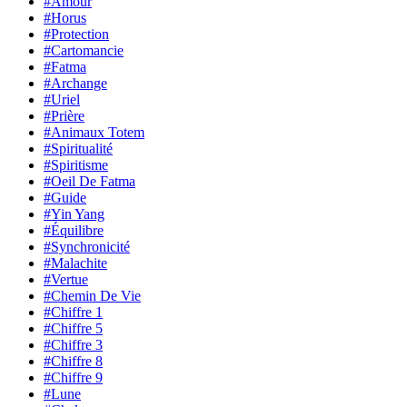
#Amour
#Horus
#Protection
#Cartomancie
#Fatma
#Archange
#Uriel
#Prière
#Animaux Totem
#Spiritualité
#Spiritisme
#Oeil De Fatma
#Guide
#Yin Yang
#Équilibre
#Synchronicité
#Malachite
#Vertue
#Chemin De Vie
#Chiffre 1
#Chiffre 5
#Chiffre 3
#Chiffre 8
#Chiffre 9
#Lune