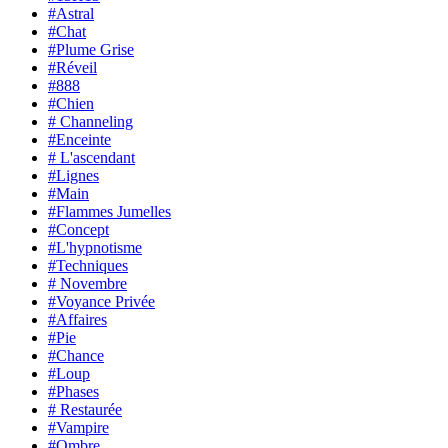
#Astral
#Chat
#Plume Grise
#Réveil
#888
#Chien
# Channeling
#Enceinte
# L'ascendant
#Lignes
#Main
#Flammes Jumelles
#Concept
#L'hypnotisme
#Techniques
# Novembre
#Voyance Privée
#Affaires
#Pie
#Chance
#Loup
#Phases
# Restaurée
#Vampire
#Ombre