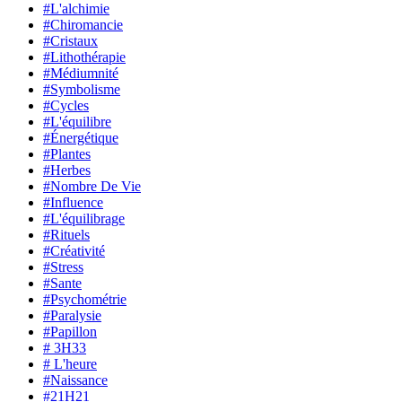
#L'alchimie
#Chiromancie
#Cristaux
#Lithothérapie
#Médiumnité
#Symbolisme
#Cycles
#L'équilibre
#Énergétique
#Plantes
#Herbes
#Nombre De Vie
#Influence
#L'équilibrage
#Rituels
#Créativité
#Stress
#Sante
#Psychométrie
#Paralysie
#Papillon
# 3H33
# L'heure
#Naissance
#21H21