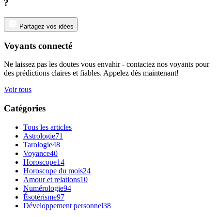
?
Partagez vos idées
Voyants connecté
Ne laissez pas les doutes vous envahir - contactez nos voyants pour
des prédictions claires et fiables. Appelez dès maintenant!
Voir tous
Catégories
Tous les articles
Astrologie
71
Tarologie
48
Voyance
40
Horoscope
14
Horoscope du mois
24
Amour et relations
10
Numérologie
94
Ésotérisme
97
Développement personnel
38