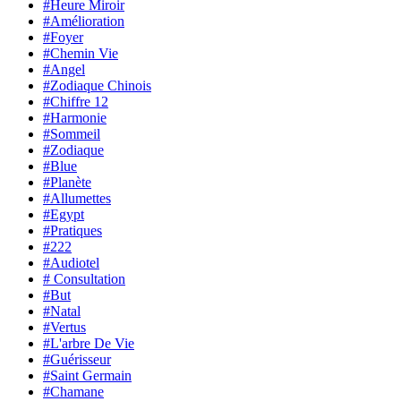
#Heure Miroir
#Amélioration
#Foyer
#Chemin Vie
#Angel
#Zodiaque Chinois
#Chiffre 12
#Harmonie
#Sommeil
#Zodiaque
#Blue
#Planète
#Allumettes
#Egypt
#Pratiques
#222
#Audiotel
# Consultation
#But
#Natal
#Vertus
#L'arbre De Vie
#Guérisseur
#Saint Germain
#Chamane