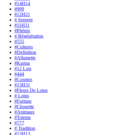
#14H14
#999
#12H21
# Serpent
#11H11
#Phénix
# Régénération
#555
#Cultures
#Definition
#Allumette
#Karma
#12 Lois
#444
#Cosmos
#13H31
#Fleurs De Lotus
# Lotus
#Fortune
#Chouette
#Animaux
#Totems
#777
# Tradition
#13H13