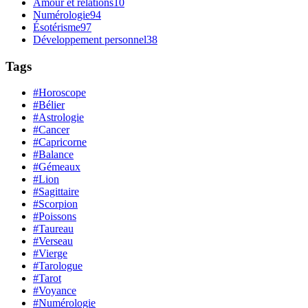
Amour et relations
10
Numérologie
94
Ésotérisme
97
Développement personnel
38
Tags
#Horoscope
#Bélier
#Astrologie
#Cancer
#Capricorne
#Balance
#Gémeaux
#Lion
#Sagittaire
#Scorpion
#Poissons
#Taureau
#Verseau
#Vierge
#Tarologue
#Tarot
#Voyance
#Numérologie