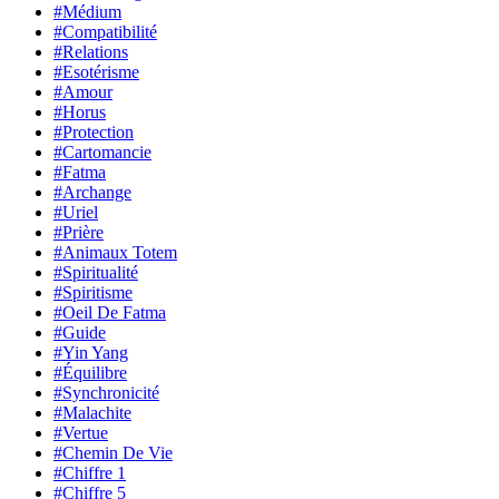
#Médium
#Compatibilité
#Relations
#Esotérisme
#Amour
#Horus
#Protection
#Cartomancie
#Fatma
#Archange
#Uriel
#Prière
#Animaux Totem
#Spiritualité
#Spiritisme
#Oeil De Fatma
#Guide
#Yin Yang
#Équilibre
#Synchronicité
#Malachite
#Vertue
#Chemin De Vie
#Chiffre 1
#Chiffre 5