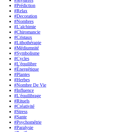
#Mystères
#Prédiction
#Relax
#Decoration
#Nombres
#L'alchimie
#Chiromancie
#Cristaux
#Lithothérapie
#Médiumnité
#Symbolisme
#Cycles
#L'équilibre
#Énergétique
#Plantes
#Herbes
#Nombre De Vie
#Influence
#L'équilibrage
#Rituels
#Créativité
#Stress
#Sante
#Psychométrie
#Paralysie