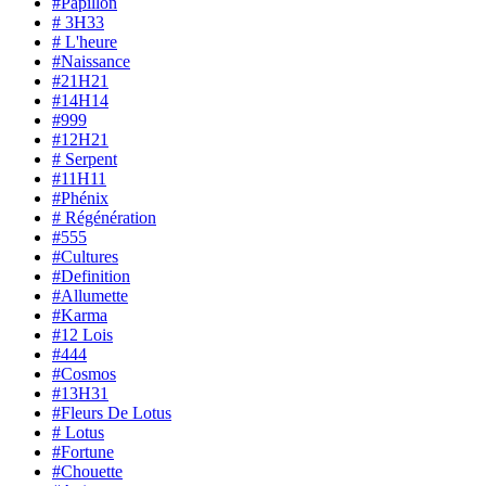
#Papillon
# 3H33
# L'heure
#Naissance
#21H21
#14H14
#999
#12H21
# Serpent
#11H11
#Phénix
# Régénération
#555
#Cultures
#Definition
#Allumette
#Karma
#12 Lois
#444
#Cosmos
#13H31
#Fleurs De Lotus
# Lotus
#Fortune
#Chouette