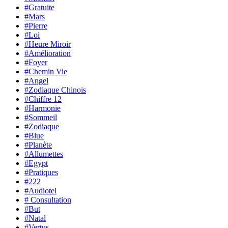
#Gratuite
#Mars
#Pierre
#Loi
#Heure Miroir
#Amélioration
#Foyer
#Chemin Vie
#Angel
#Zodiaque Chinois
#Chiffre 12
#Harmonie
#Sommeil
#Zodiaque
#Blue
#Planète
#Allumettes
#Egypt
#Pratiques
#222
#Audiotel
# Consultation
#But
#Natal
#Vertus