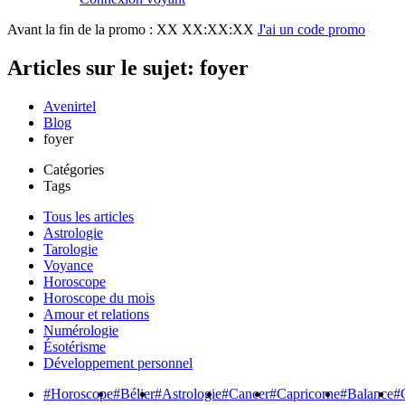
Avant la fin de la promo :
XX XX:XX:XX
J'ai un code promo
Articles sur le sujet: foyer
Avenirtel
Blog
foyer
Catégories
Tags
Tous les articles
Astrologie
Tarologie
Voyance
Horoscope
Horoscope du mois
Amour et relations
Numérologie
Ésotérisme
Développement personnel
#Horoscope
#Bélier
#Astrologie
#Cancer
#Capricorne
#Balance
#