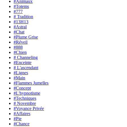
#Animaux
#Totems
#777
# Tradition
#13H13
#Astral
#Chat
#Plume Grise
#Réveil
#888
#Chien
# Channeling
#Enceinte
# L'ascendant
#Lignes
#Main
#Flammes Jumelles
#Concept
#L'hypnotisme
#Techniques
# Novembre
#Voyance Privée
#Affaires
#Pie
#Chance