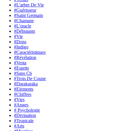
#L'arbre De Vie
#Guérisseur
#Saint Germain
#Chamane
#L'oracle
#Débutants
#Vie
#Dons
#Indigo
#Caractéristiques
#Révélation
#Vesta
#Esprits
#Sans Cb
#Trois De Coupe
#Darakaraka
#Elements
#Chiffres
#Vies
#Anges
# Psychologie
#Divination
#Tropicale
#Arts