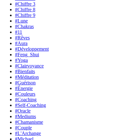
#Chiffre 3
#Chiffre 8
#Chiffre 9
#Lune
#Chakras
#11
#Rêves
#Aura
#Développement
#Feng_Shui
#Yoga
#Clairvoyance
#Bienfaits
#Méditation
#Guérison
#Énergie
#Couleurs
#Coaching
#Self-Coaching
#Oracle
#Mediums
#Chamanisme
#Couple
#L'Archange
#Michael