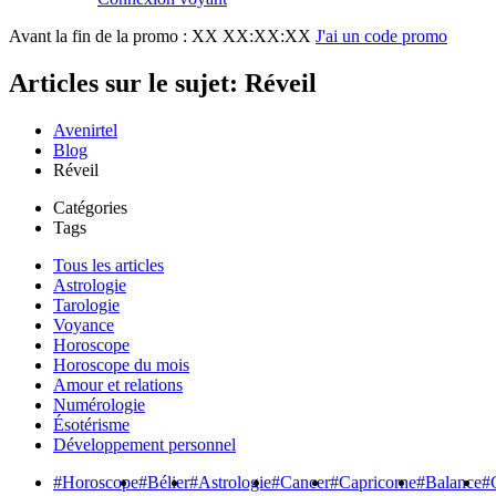
Avant la fin de la promo :
XX XX:XX:XX
J'ai un code promo
Articles sur le sujet: Réveil
Avenirtel
Blog
Réveil
Catégories
Tags
Tous les articles
Astrologie
Tarologie
Voyance
Horoscope
Horoscope du mois
Amour et relations
Numérologie
Ésotérisme
Développement personnel
#Horoscope
#Bélier
#Astrologie
#Cancer
#Capricorne
#Balance
#