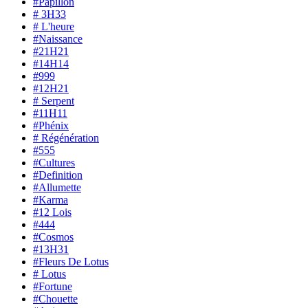
#Papillon
# 3H33
# L'heure
#Naissance
#21H21
#14H14
#999
#12H21
# Serpent
#11H11
#Phénix
# Régénération
#555
#Cultures
#Definition
#Allumette
#Karma
#12 Lois
#444
#Cosmos
#13H31
#Fleurs De Lotus
# Lotus
#Fortune
#Chouette