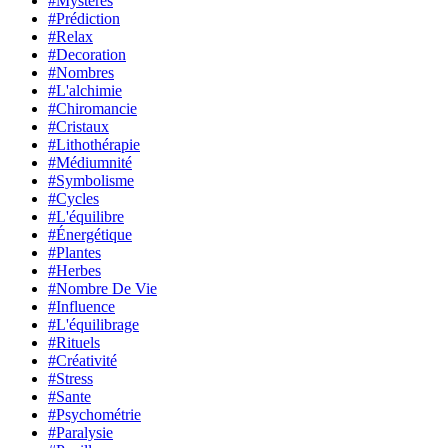
#Mystères
#Prédiction
#Relax
#Decoration
#Nombres
#L'alchimie
#Chiromancie
#Cristaux
#Lithothérapie
#Médiumnité
#Symbolisme
#Cycles
#L'équilibre
#Énergétique
#Plantes
#Herbes
#Nombre De Vie
#Influence
#L'équilibrage
#Rituels
#Créativité
#Stress
#Sante
#Psychométrie
#Paralysie