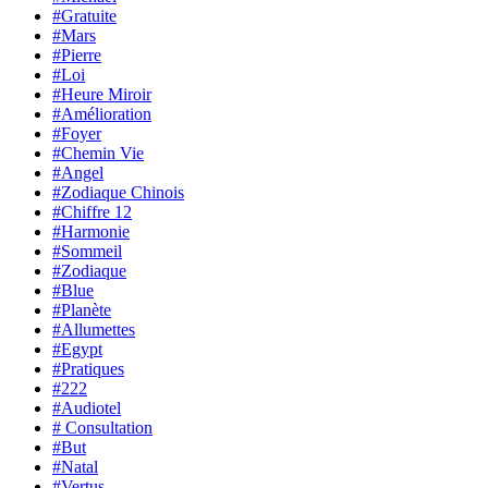
#Gratuite
#Mars
#Pierre
#Loi
#Heure Miroir
#Amélioration
#Foyer
#Chemin Vie
#Angel
#Zodiaque Chinois
#Chiffre 12
#Harmonie
#Sommeil
#Zodiaque
#Blue
#Planète
#Allumettes
#Egypt
#Pratiques
#222
#Audiotel
# Consultation
#But
#Natal
#Vertus