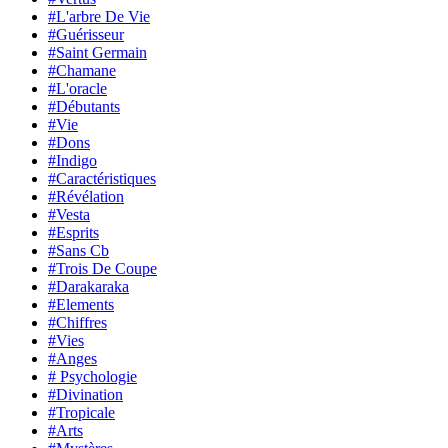
#L'arbre De Vie
#Guérisseur
#Saint Germain
#Chamane
#L'oracle
#Débutants
#Vie
#Dons
#Indigo
#Caractéristiques
#Révélation
#Vesta
#Esprits
#Sans Cb
#Trois De Coupe
#Darakaraka
#Elements
#Chiffres
#Vies
#Anges
# Psychologie
#Divination
#Tropicale
#Arts