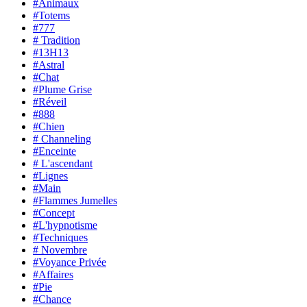
#Animaux
#Totems
#777
# Tradition
#13H13
#Astral
#Chat
#Plume Grise
#Réveil
#888
#Chien
# Channeling
#Enceinte
# L'ascendant
#Lignes
#Main
#Flammes Jumelles
#Concept
#L'hypnotisme
#Techniques
# Novembre
#Voyance Privée
#Affaires
#Pie
#Chance