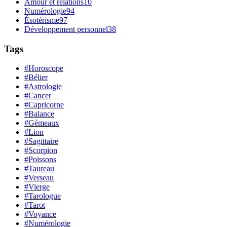
Amour et relations
10
Numérologie
94
Ésotérisme
97
Développement personnel
38
Tags
#Horoscope
#Bélier
#Astrologie
#Cancer
#Capricorne
#Balance
#Gémeaux
#Lion
#Sagittaire
#Scorpion
#Poissons
#Taureau
#Verseau
#Vierge
#Tarologue
#Tarot
#Voyance
#Numérologie