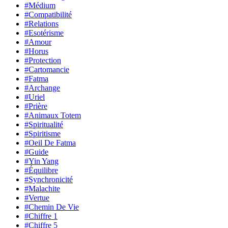
#Médium
#Compatibilité
#Relations
#Esotérisme
#Amour
#Horus
#Protection
#Cartomancie
#Fatma
#Archange
#Uriel
#Prière
#Animaux Totem
#Spiritualité
#Spiritisme
#Oeil De Fatma
#Guide
#Yin Yang
#Équilibre
#Synchronicité
#Malachite
#Vertue
#Chemin De Vie
#Chiffre 1
#Chiffre 5