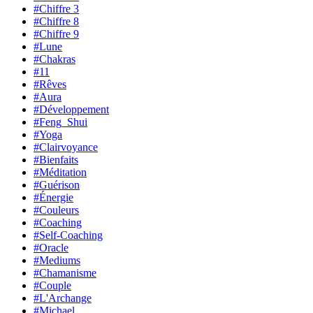
#Chiffre 3
#Chiffre 8
#Chiffre 9
#Lune
#Chakras
#11
#Rêves
#Aura
#Développement
#Feng_Shui
#Yoga
#Clairvoyance
#Bienfaits
#Méditation
#Guérison
#Énergie
#Couleurs
#Coaching
#Self-Coaching
#Oracle
#Mediums
#Chamanisme
#Couple
#L'Archange
#Michael