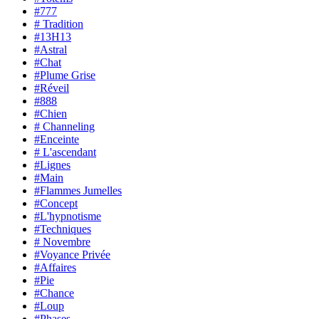
#777
# Tradition
#13H13
#Astral
#Chat
#Plume Grise
#Réveil
#888
#Chien
# Channeling
#Enceinte
# L'ascendant
#Lignes
#Main
#Flammes Jumelles
#Concept
#L'hypnotisme
#Techniques
# Novembre
#Voyance Privée
#Affaires
#Pie
#Chance
#Loup
#Phases