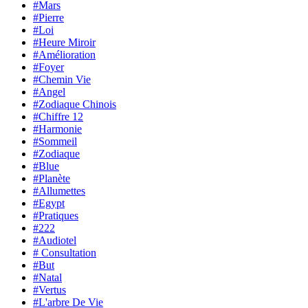
#Mars
#Pierre
#Loi
#Heure Miroir
#Amélioration
#Foyer
#Chemin Vie
#Angel
#Zodiaque Chinois
#Chiffre 12
#Harmonie
#Sommeil
#Zodiaque
#Blue
#Planète
#Allumettes
#Egypt
#Pratiques
#222
#Audiotel
# Consultation
#But
#Natal
#Vertus
#L'arbre De Vie