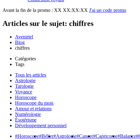
Avant la fin de la promo :
XX XX:XX:XX
J'ai un code promo
Articles sur le sujet: chiffres
Avenirtel
Blog
chiffres
Catégories
Tags
Tous les articles
Astrologie
Tarologie
Voyance
Horoscope
Horoscope du mois
Amour et relations
Numérologie
Ésotérisme
Développement personnel
#Horoscope
#Bélier
#Astrologie
#Cancer
#Capricorne
#Balance
#