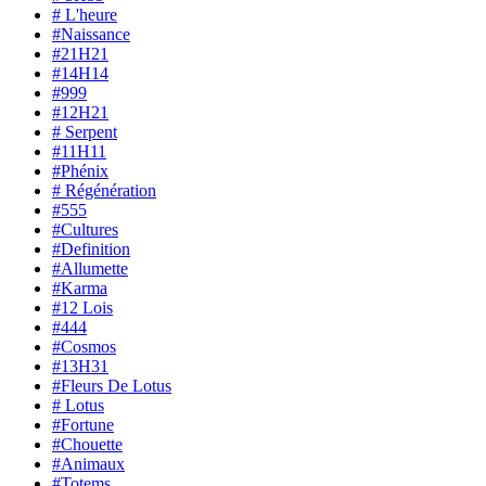
# L'heure
#Naissance
#21H21
#14H14
#999
#12H21
# Serpent
#11H11
#Phénix
# Régénération
#555
#Cultures
#Definition
#Allumette
#Karma
#12 Lois
#444
#Cosmos
#13H31
#Fleurs De Lotus
# Lotus
#Fortune
#Chouette
#Animaux
#Totems