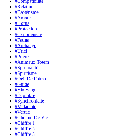
#Compatibilité
#Relations
#Esotérisme
#Amour
#Horus
#Protection
#Cartomancie
#Fatma
#Archange
#Uriel
#Prière
#Animaux Totem
#Spiritualité
#Spiritisme
#Oeil De Fatma
#Guide
#Yin Yang
#Équilibre
#Synchronicité
#Malachite
#Vertue
#Chemin De Vie
#Chiffre 1
#Chiffre 5
#Chiffre 3