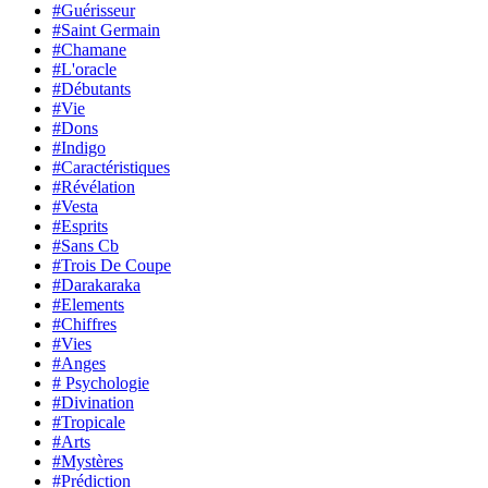
#Guérisseur
#Saint Germain
#Chamane
#L'oracle
#Débutants
#Vie
#Dons
#Indigo
#Caractéristiques
#Révélation
#Vesta
#Esprits
#Sans Cb
#Trois De Coupe
#Darakaraka
#Elements
#Chiffres
#Vies
#Anges
# Psychologie
#Divination
#Tropicale
#Arts
#Mystères
#Prédiction