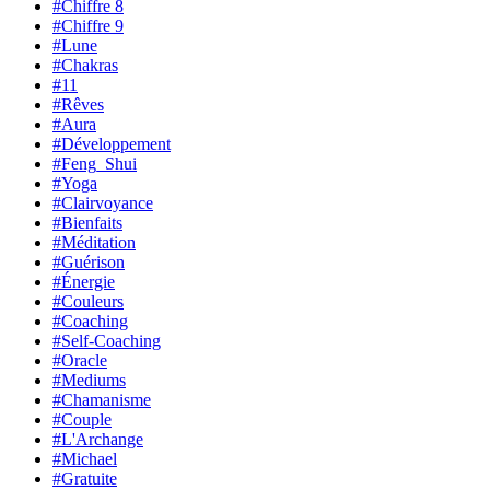
#Chiffre 8
#Chiffre 9
#Lune
#Chakras
#11
#Rêves
#Aura
#Développement
#Feng_Shui
#Yoga
#Clairvoyance
#Bienfaits
#Méditation
#Guérison
#Énergie
#Couleurs
#Coaching
#Self-Coaching
#Oracle
#Mediums
#Chamanisme
#Couple
#L'Archange
#Michael
#Gratuite