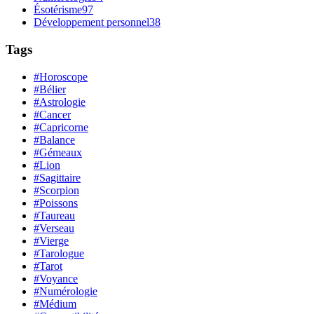
Ésotérisme
97
Développement personnel
38
Tags
#Horoscope
#Bélier
#Astrologie
#Cancer
#Capricorne
#Balance
#Gémeaux
#Lion
#Sagittaire
#Scorpion
#Poissons
#Taureau
#Verseau
#Vierge
#Tarologue
#Tarot
#Voyance
#Numérologie
#Médium