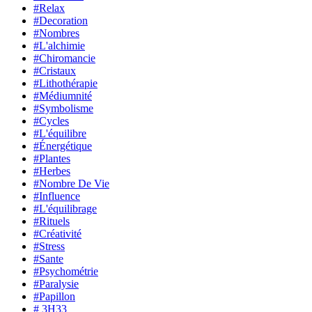
#Relax
#Decoration
#Nombres
#L'alchimie
#Chiromancie
#Cristaux
#Lithothérapie
#Médiumnité
#Symbolisme
#Cycles
#L'équilibre
#Énergétique
#Plantes
#Herbes
#Nombre De Vie
#Influence
#L'équilibrage
#Rituels
#Créativité
#Stress
#Sante
#Psychométrie
#Paralysie
#Papillon
# 3H33