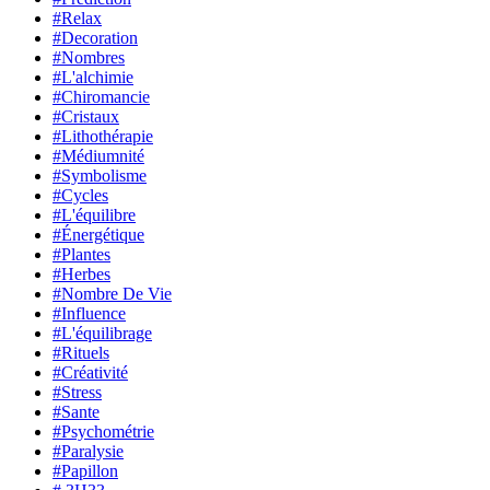
#Relax
#Decoration
#Nombres
#L'alchimie
#Chiromancie
#Cristaux
#Lithothérapie
#Médiumnité
#Symbolisme
#Cycles
#L'équilibre
#Énergétique
#Plantes
#Herbes
#Nombre De Vie
#Influence
#L'équilibrage
#Rituels
#Créativité
#Stress
#Sante
#Psychométrie
#Paralysie
#Papillon