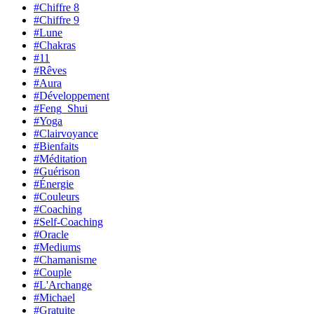
#Chiffre 8
#Chiffre 9
#Lune
#Chakras
#11
#Rêves
#Aura
#Développement
#Feng_Shui
#Yoga
#Clairvoyance
#Bienfaits
#Méditation
#Guérison
#Énergie
#Couleurs
#Coaching
#Self-Coaching
#Oracle
#Mediums
#Chamanisme
#Couple
#L'Archange
#Michael
#Gratuite