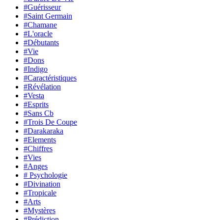
#Guérisseur
#Saint Germain
#Chamane
#L'oracle
#Débutants
#Vie
#Dons
#Indigo
#Caractéristiques
#Révélation
#Vesta
#Esprits
#Sans Cb
#Trois De Coupe
#Darakaraka
#Elements
#Chiffres
#Vies
#Anges
# Psychologie
#Divination
#Tropicale
#Arts
#Mystères
#Prédiction