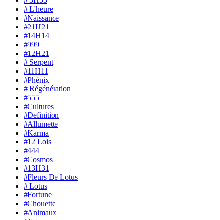
# 3H33
# L'heure
#Naissance
#21H21
#14H14
#999
#12H21
# Serpent
#11H11
#Phénix
# Régénération
#555
#Cultures
#Definition
#Allumette
#Karma
#12 Lois
#444
#Cosmos
#13H31
#Fleurs De Lotus
# Lotus
#Fortune
#Chouette
#Animaux