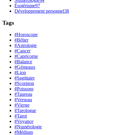
Numérologie
94
Ésotérisme
97
Développement personnel
38
Tags
#Horoscope
#Bélier
#Astrologie
#Cancer
#Capricorne
#Balance
#Gémeaux
#Lion
#Sagittaire
#Scorpion
#Poissons
#Taureau
#Verseau
#Vierge
#Tarologue
#Tarot
#Voyance
#Numérologie
#Médium