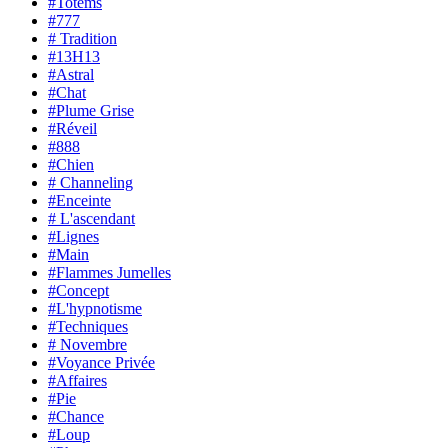
#Totems
#777
# Tradition
#13H13
#Astral
#Chat
#Plume Grise
#Réveil
#888
#Chien
# Channeling
#Enceinte
# L'ascendant
#Lignes
#Main
#Flammes Jumelles
#Concept
#L'hypnotisme
#Techniques
# Novembre
#Voyance Privée
#Affaires
#Pie
#Chance
#Loup