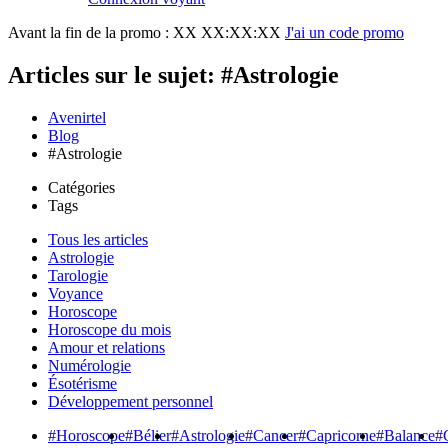
Avant la fin de la promo :
XX XX:XX:XX
J'ai un code promo
Articles sur le sujet: #Astrologie
Avenirtel
Blog
#Astrologie
Catégories
Tags
Tous les articles
Astrologie
Tarologie
Voyance
Horoscope
Horoscope du mois
Amour et relations
Numérologie
Ésotérisme
Développement personnel
#Horoscope
#Bélier
#Astrologie
#Cancer
#Capricorne
#Balance
#