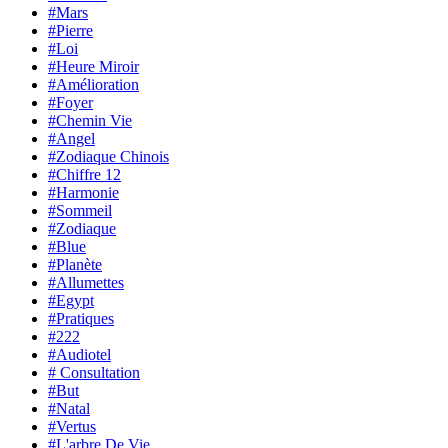
#Mars
#Pierre
#Loi
#Heure Miroir
#Amélioration
#Foyer
#Chemin Vie
#Angel
#Zodiaque Chinois
#Chiffre 12
#Harmonie
#Sommeil
#Zodiaque
#Blue
#Planète
#Allumettes
#Egypt
#Pratiques
#222
#Audiotel
# Consultation
#But
#Natal
#Vertus
#L'arbre De Vie