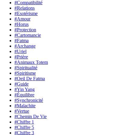
#Compatibilité
#Relations
#Esotérisme
#Amour
#Horus
#Protection
#Cartomancie
#Fatma
#Archange
#Uriel
#Prière
#Animaux Totem
#Spiritualité
#Spiritisme
#Oeil De Fatma
#Guide
#Yin Yang
#Équilibre
#Synchronicité
#Malachite
#Vertue
#Chemin De Vie
#Chiffre 1
#Chiffre 5
#Chiffre 3