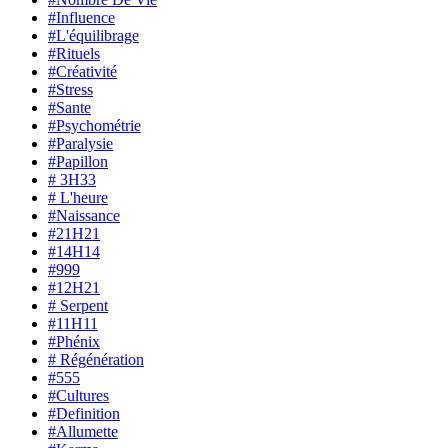
#Influence
#L'équilibrage
#Rituels
#Créativité
#Stress
#Sante
#Psychométrie
#Paralysie
#Papillon
# 3H33
# L'heure
#Naissance
#21H21
#14H14
#999
#12H21
# Serpent
#11H11
#Phénix
# Régénération
#555
#Cultures
#Definition
#Allumette