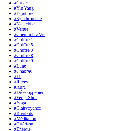
#Guide
#Yin Yang
#Équilibre
#Synchronicité
#Malachite
#Vertue
#Chemin De Vie
#Chiffre 1
#Chiffre 5
#Chiffre 3
#Chiffre 8
#Chiffre 9
#Lune
#Chakras
#11
#Rêves
#Aura
#Développement
#Feng_Shui
#Yoga
#Clairvoyance
#Bienfaits
#Méditation
#Guérison
#Énergie