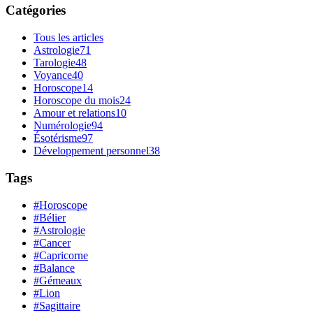
Catégories
Tous les articles
Astrologie
71
Tarologie
48
Voyance
40
Horoscope
14
Horoscope du mois
24
Amour et relations
10
Numérologie
94
Ésotérisme
97
Développement personnel
38
Tags
#Horoscope
#Bélier
#Astrologie
#Cancer
#Capricorne
#Balance
#Gémeaux
#Lion
#Sagittaire