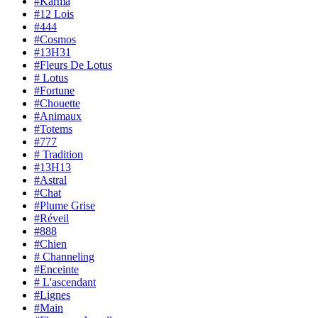
#Karma
#12 Lois
#444
#Cosmos
#13H31
#Fleurs De Lotus
# Lotus
#Fortune
#Chouette
#Animaux
#Totems
#777
# Tradition
#13H13
#Astral
#Chat
#Plume Grise
#Réveil
#888
#Chien
# Channeling
#Enceinte
# L'ascendant
#Lignes
#Main