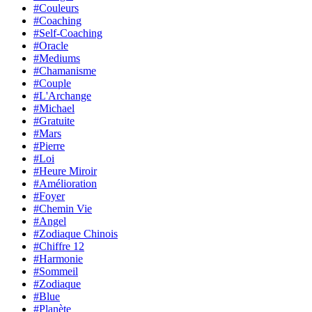
#Couleurs
#Coaching
#Self-Coaching
#Oracle
#Mediums
#Chamanisme
#Couple
#L'Archange
#Michael
#Gratuite
#Mars
#Pierre
#Loi
#Heure Miroir
#Amélioration
#Foyer
#Chemin Vie
#Angel
#Zodiaque Chinois
#Chiffre 12
#Harmonie
#Sommeil
#Zodiaque
#Blue
#Planète