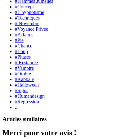
#Flammes Jumelles
#Concept
#L'hypnotisme
#Techniques
# Novembre
#Voyance Privée
#Affaires
#Pie
#Chance
#Loup
#Phases
# Restaurée
#Vampire
#Ombre
#Kabbale
#Halloween
#Signs
#Humandesign
#Regression
...
Articles similaires
Merci pour votre avis !