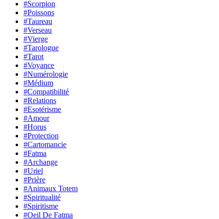
#Scorpion
#Poissons
#Taureau
#Verseau
#Vierge
#Tarologue
#Tarot
#Voyance
#Numérologie
#Médium
#Compatibilité
#Relations
#Esotérisme
#Amour
#Horus
#Protection
#Cartomancie
#Fatma
#Archange
#Uriel
#Prière
#Animaux Totem
#Spiritualité
#Spiritisme
#Oeil De Fatma