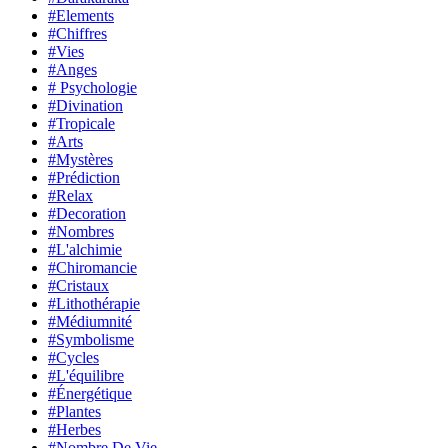
#Elements
#Chiffres
#Vies
#Anges
# Psychologie
#Divination
#Tropicale
#Arts
#Mystères
#Prédiction
#Relax
#Decoration
#Nombres
#L'alchimie
#Chiromancie
#Cristaux
#Lithothérapie
#Médiumnité
#Symbolisme
#Cycles
#L'équilibre
#Énergétique
#Plantes
#Herbes
#Nombre De Vie