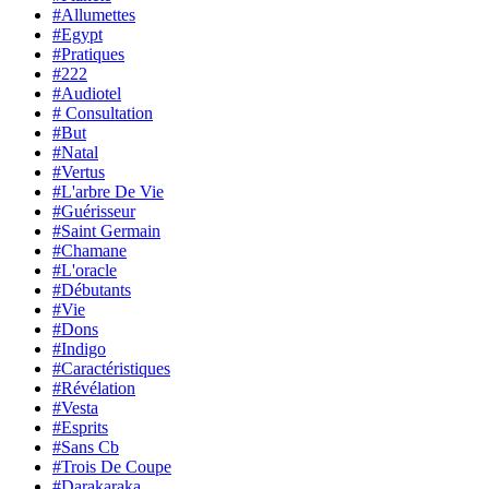
#Allumettes
#Egypt
#Pratiques
#222
#Audiotel
# Consultation
#But
#Natal
#Vertus
#L'arbre De Vie
#Guérisseur
#Saint Germain
#Chamane
#L'oracle
#Débutants
#Vie
#Dons
#Indigo
#Caractéristiques
#Révélation
#Vesta
#Esprits
#Sans Cb
#Trois De Coupe
#Darakaraka