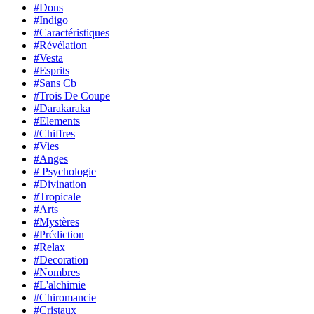
#Dons
#Indigo
#Caractéristiques
#Révélation
#Vesta
#Esprits
#Sans Cb
#Trois De Coupe
#Darakaraka
#Elements
#Chiffres
#Vies
#Anges
# Psychologie
#Divination
#Tropicale
#Arts
#Mystères
#Prédiction
#Relax
#Decoration
#Nombres
#L'alchimie
#Chiromancie
#Cristaux