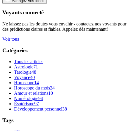
Partagez vos idées
Voyants connecté
Ne laissez pas les doutes vous envahir - contactez nos voyants pour
des prédictions claires et fiables. Appelez dès maintenant!
Voir tous
Catégories
Tous les articles
Astrologie
71
Tarologie
48
Voyance
40
Horoscope
14
Horoscope du mois
24
Amour et relations
10
Numérologie
94
Ésotérisme
97
Développement personnel
38
Tags