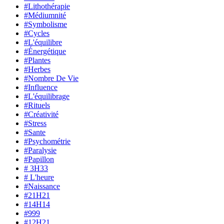
#Lithothérapie
#Médiumnité
#Symbolisme
#Cycles
#L'équilibre
#Énergétique
#Plantes
#Herbes
#Nombre De Vie
#Influence
#L'équilibrage
#Rituels
#Créativité
#Stress
#Sante
#Psychométrie
#Paralysie
#Papillon
# 3H33
# L'heure
#Naissance
#21H21
#14H14
#999
#12H21