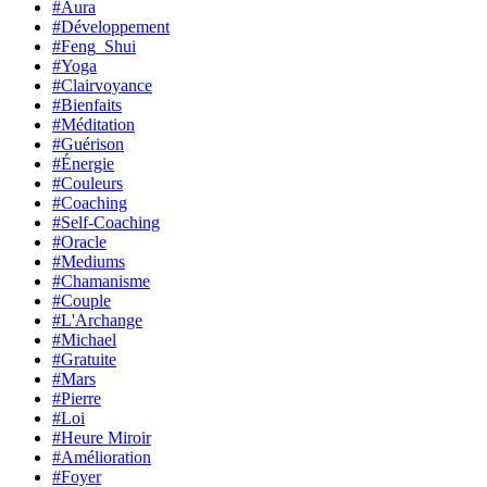
#Aura
#Développement
#Feng_Shui
#Yoga
#Clairvoyance
#Bienfaits
#Méditation
#Guérison
#Énergie
#Couleurs
#Coaching
#Self-Coaching
#Oracle
#Mediums
#Chamanisme
#Couple
#L'Archange
#Michael
#Gratuite
#Mars
#Pierre
#Loi
#Heure Miroir
#Amélioration
#Foyer