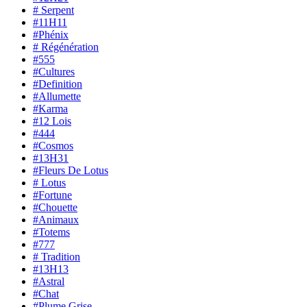
# Serpent
#11H11
#Phénix
# Régénération
#555
#Cultures
#Definition
#Allumette
#Karma
#12 Lois
#444
#Cosmos
#13H31
#Fleurs De Lotus
# Lotus
#Fortune
#Chouette
#Animaux
#Totems
#777
# Tradition
#13H13
#Astral
#Chat
#Plume Grise