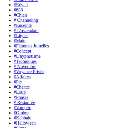
#Réveil
#888
#Chien
# Channeling
#Enceinte
# L'ascendant
#Lignes
#Main
#Flammes Jumelles
#Concept
#L'hypnotisme
#Techniques
# Novembre
#Voyance Privée
#Affaires
#Pie
#Chance
#Loup
#Phases
# Restaurée
#Vampire
#Ombre
#Kabbale
#Halloween