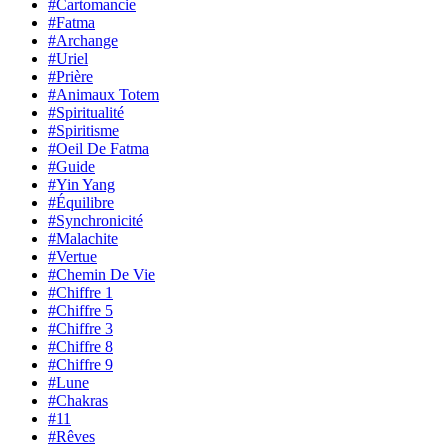
#Cartomancie
#Fatma
#Archange
#Uriel
#Prière
#Animaux Totem
#Spiritualité
#Spiritisme
#Oeil De Fatma
#Guide
#Yin Yang
#Équilibre
#Synchronicité
#Malachite
#Vertue
#Chemin De Vie
#Chiffre 1
#Chiffre 5
#Chiffre 3
#Chiffre 8
#Chiffre 9
#Lune
#Chakras
#11
#Rêves