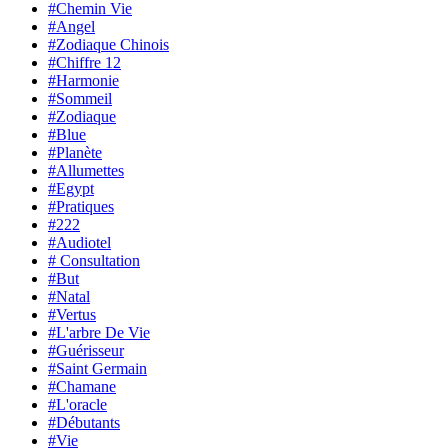
#Chemin Vie
#Angel
#Zodiaque Chinois
#Chiffre 12
#Harmonie
#Sommeil
#Zodiaque
#Blue
#Planète
#Allumettes
#Egypt
#Pratiques
#222
#Audiotel
# Consultation
#But
#Natal
#Vertus
#L'arbre De Vie
#Guérisseur
#Saint Germain
#Chamane
#L'oracle
#Débutants
#Vie