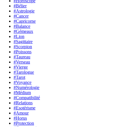
#Horoscope
#Bélier
#Astrologie
#Cancer
#Capricorne
#Balance
#Gémeaux
#Lion
#Sagittaire
#Scorpion
#Poissons
#Taureau
#Verseau
#Vierge
#Tarologue
#Tarot
#Voyance
#Numérologie
#Médium
#Compatibilité
#Relations
#Esotérisme
#Amour
#Horus
#Protection