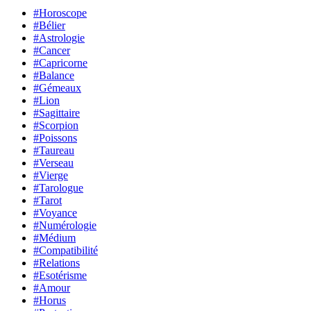
#Horoscope
#Bélier
#Astrologie
#Cancer
#Capricorne
#Balance
#Gémeaux
#Lion
#Sagittaire
#Scorpion
#Poissons
#Taureau
#Verseau
#Vierge
#Tarologue
#Tarot
#Voyance
#Numérologie
#Médium
#Compatibilité
#Relations
#Esotérisme
#Amour
#Horus