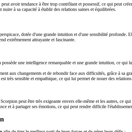
t avoir tendance à être trop contrôlant et possessif, ce qui peut créer 
t nuire à sa capacité à établir des relations saines et équilibrées.
erspicace, dotée d'une grande intuition et d'une sensibilité profonde. Ell
rend extrêmement attrayante et fascinante.
ossède une intelligence remarquable et une grande intuition, ce qui lui
ement aux changements et de rebondir face aux difficultés, grâce à sa gra
 très sensible et empathique, ce qui lui permet de nouer des relations p
orpion peut être très exigeante envers elle-même et les autres, ce qui pe
ce et à partager ses émotions, ce qui peut rendre difficile l'établissemen
on
n
afin de tirer le meilleur parti de leurs forces et de gérer leurs défis :