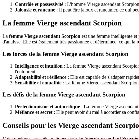
Contrôle et possessivité
: L'homme Vierge ascendant Scorpion peu
Jalousie et rancune
: Il peut être jaloux et rancunier, ce qui peu
La femme Vierge ascendant Scorpion
La
femme Vierge ascendant Scorpion
est une femme intelligente et p
d'analyse. Elle est également très passionnée et déterminée, ce qui la 
Les forces de la femme Vierge ascendant Scorpion
Intelligence et intuition
: La femme Vierge ascendant Scorpion p
l'entourent.
Adaptabilité et résilience
: Elle est capable de s'adapter rapid
Sensibilité et empathie
: La femme Vierge ascendant Scorpion est
Les défis de la femme Vierge ascendant Scorpion
Perfectionnisme et autocritique
: La femme Vierge ascendant Sc
Méfiance et secret
: Elle peut avoir du mal à accorder sa confian
Conseils pour les Vierge ascendant Scorpi
Voici quelques conseils pratiques pour les
Vierge ascendant Scorpio