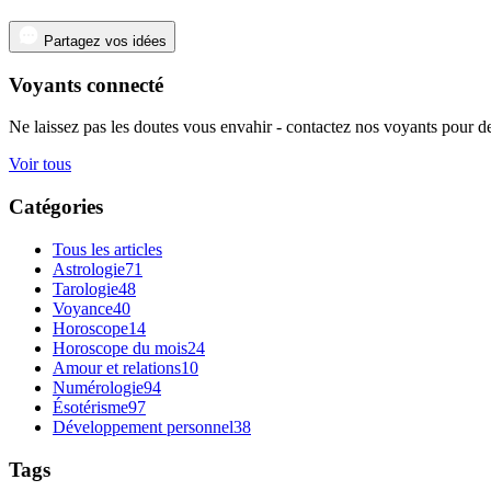
Partagez vos idées
Voyants connecté
Ne laissez pas les doutes vous envahir - contactez nos voyants pour de
Voir tous
Catégories
Tous les articles
Astrologie
71
Tarologie
48
Voyance
40
Horoscope
14
Horoscope du mois
24
Amour et relations
10
Numérologie
94
Ésotérisme
97
Développement personnel
38
Tags