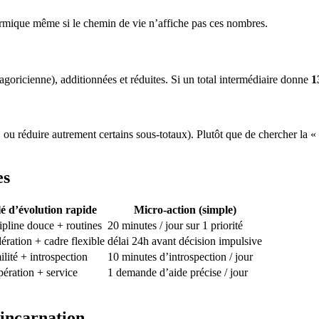
armique même si le chemin de vie n’affiche pas ces nombres.
hagoricienne), additionnées et réduites. Si un total intermédiaire donne
1
, ou réduire autrement certains sous-totaux). Plutôt que de chercher la «
es
é d’évolution rapide
Micro-action (simple)
ipline douce + routines
20 minutes / jour sur 1 priorité
ration + cadre flexible
délai 24h avant décision impulsive
lité + introspection
10 minutes d’introspection / jour
ération + service
1 demande d’aide précise / jour
 incarnation