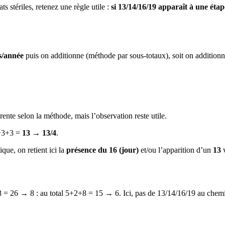
ts stériles, retenez une règle utile :
si 13/14/16/19 apparaît à une étap
s/année
puis on additionne (méthode par sous-totaux), soit on addition
nte selon la méthode, mais l’observation reste utile.
7+3+3 =
13 → 13/4
.
e, on retient ici la
présence du 16 (jour)
et/ou l’apparition d’un
13
v
26 → 8 : au total 5+2+8 = 15 → 6. Ici, pas de 13/14/16/19 au chemin de