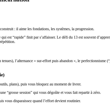
 construit : il aime les fondations, les systèmes, la progression.
 qui est “rapide” finit par s’affaisser. Le défi du 13 est souvent d’appre
répétition.
tenues), l’alternance « sur-effort puis abandon », le perfectionnisme (“je 
ie)
utils, plans), puis vous bloquez au moment de livrer.
 une “grosse session” qui vous dégoûte et vous fait repartir à zéro.
is vous disparaissez quand l’effort devient routinier.