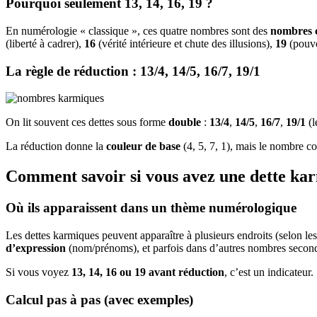
Pourquoi seulement 13, 14, 16, 19 ?
En numérologie « classique », ces quatre nombres sont des
nombres 
(liberté à cadrer),
16
(vérité intérieure et chute des illusions),
19
(pouvo
La règle de réduction : 13/4, 14/5, 16/7, 19/1
On lit souvent ces dettes sous forme
double
:
13/4
,
14/5
,
16/7
,
19/1
(l
La réduction donne la
couleur de base
(4, 5, 7, 1), mais le nombre c
Comment savoir si vous avez une dette karm
Où ils apparaissent dans un thème numérologique
Les dettes karmiques peuvent apparaître à plusieurs endroits (selon les
d’expression
(nom/prénoms), et parfois dans d’autres nombres second
Si vous voyez
13, 14, 16 ou 19 avant réduction
, c’est un indicateur.
Calcul pas à pas (avec exemples)