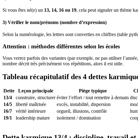
Si vous êtes né(e) un
13, 14, 16 ou 19
, cela peut signaler un thème k
3) Vérifier le nom/prénoms (nombre d’expression)
Selon la numérologie, les lettres sont converties en chiffres (table pyt
Attention : méthodes différentes selon les écoles
Vous verrez parfois des variantes (par exemple, ne pas utiliser l’année
nombre décrit très précisément vos répétitions, alors il est utile.
Tableau récapitulatif des 4 dettes karmiqu
Dette
Leçon principale
Piège typique
Cl
13/4
construire, structurer
éviter l’effort / tout remettre à demain
disc
14/5
liberté maîtrisée
excès, instabilité, dispersion
modé
16/7
vérité intérieure
orgueil, illusions, contrôle
humi
19/1
leadership mature
isolement / domination
coop
Dette karmique 13/4 : discipline, travail et