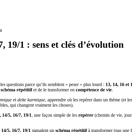
on
, 19/1 : sens et clés d’évolution
s questions parce qu’ils semblent « peser » plus lourd :
13, 14, 16 et 
 schéma répétitif
et de le transformer en
compétence de vie
.
rmique
et
dette karmique
, apprendre où les repérer dans un thème (et les 
ables, qui changent vraiment les choses).
, 14/5, 16/7, 19/1
, une façon simple de les
repérer
(chemin de vie, jour
 14/5, 16/7, 19/1
signalent un
schéma répétitif
à transformer (pas une fa