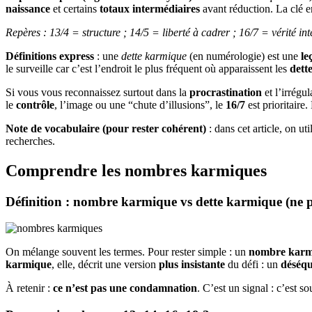
naissance
et certains
totaux intermédiaires
avant réduction. La clé e
Repères : 13/4 = structure ; 14/5 = liberté à cadrer ; 16/7 = vérité int
Définitions express
: une
dette karmique
(en numérologie) est une
le
le surveille car c’est l’endroit le plus fréquent où apparaissent les
dett
Si vous vous reconnaissez surtout dans la
procrastination
et l’irrégu
le
contrôle
, l’image ou une “chute d’illusions”, le
16/7
est prioritaire.
Note de vocabulaire (pour rester cohérent)
: dans cet article, on uti
recherches.
Comprendre les nombres karmiques
Définition : nombre karmique vs dette karmique (ne 
On mélange souvent les termes. Pour rester simple : un
nombre karm
karmique
, elle, décrit une version
plus insistante
du défi : un
déséqu
À retenir :
ce n’est pas une condamnation
. C’est un signal : c’est 