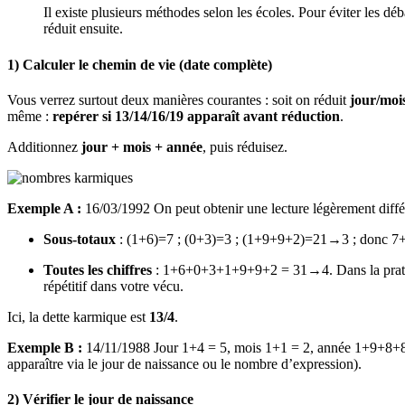
Il existe plusieurs méthodes selon les écoles. Pour éviter les déba
réduit ensuite.
1) Calculer le chemin de vie (date complète)
Vous verrez surtout deux manières courantes : soit on réduit
jour/moi
même :
repérer si 13/14/16/19 apparaît avant réduction
.
Additionnez
jour + mois + année
, puis réduisez.
Exemple A :
16/03/1992 On peut obtenir une lecture légèrement différe
Sous-totaux
: (1+6)=7 ; (0+3)=3 ; (1+9+9+2)=21→3 ; donc 
Toutes les chiffres
: 1+6+0+3+1+9+9+2 = 31→4. Dans la pratiqu
répétitif dans votre vécu.
Ici, la dette karmique est
13/4
.
Exemple B :
14/11/1988 Jour 1+4 = 5, mois 1+1 = 2, année 1+9+8+8 = 
apparaître via le jour de naissance ou le nombre d’expression).
2) Vérifier le jour de naissance