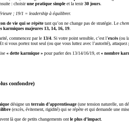
nsuite : choisir
une pratique simple
et la tenir
30 jours
.
érieure ; 19/1 = leadership à équilibrer.
çon de vie qui se répète
tant qu’on ne change pas de stratégie. Le
chem
es karmiques majeures 13, 14, 16, 19
.
larité, commencez par le
13/4
. Si votre point sensible, c’est l’
excès
(ou la
 Et si vous portez tout seul (ou que vous luttez avec l’autorité), attaquez
lise
« dette karmique »
pour parler des 13/14/16/19, et
« nombre kar
plus confondre)
ique
désigne un
terrain d’apprentissage
(une tension naturelle, un dé
ilibre
(excès, évitement, rigidité) qui se répète et qui demande une mis
souvent là que de petits changements ont
le plus d’impact
.