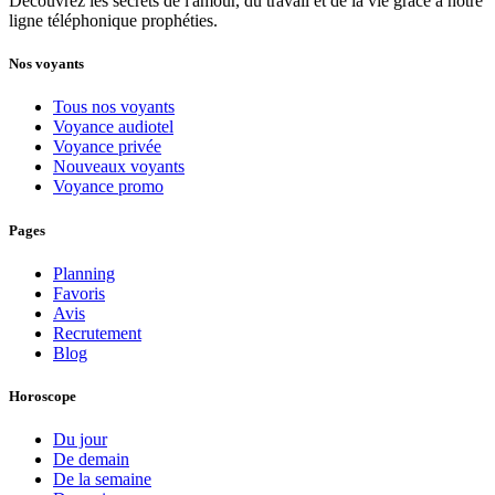
Découvrez les secrets de l'amour, du travail et de la vie grâce à notre
ligne téléphonique prophéties.
Nos voyants
Tous nos voyants
Voyance audiotel
Voyance privée
Nouveaux voyants
Voyance promo
Pages
Planning
Favoris
Avis
Recrutement
Blog
Horoscope
Du jour
De demain
De la semaine