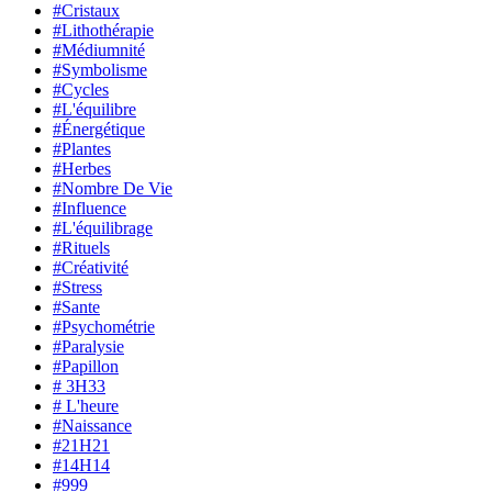
#Cristaux
#Lithothérapie
#Médiumnité
#Symbolisme
#Cycles
#L'équilibre
#Énergétique
#Plantes
#Herbes
#Nombre De Vie
#Influence
#L'équilibrage
#Rituels
#Créativité
#Stress
#Sante
#Psychométrie
#Paralysie
#Papillon
# 3H33
# L'heure
#Naissance
#21H21
#14H14
#999