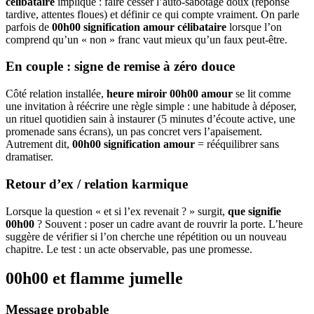
célibataire
implique : faire cesser l’auto‑sabotage doux (réponse
tardive, attentes floues) et définir ce qui compte vraiment. On parle
parfois de
00h00 signification amour célibataire
lorsque l’on
comprend qu’un « non » franc vaut mieux qu’un faux peut‑être.
En couple : signe de remise à zéro douce
Côté relation installée,
heure miroir 00h00 amour
se lit comme
une invitation à réécrire une règle simple : une habitude à déposer,
un rituel quotidien sain à instaurer (5 minutes d’écoute active, une
promenade sans écrans), un pas concret vers l’apaisement.
Autrement dit,
00h00 signification amour
= rééquilibrer sans
dramatiser.
Retour d’ex / relation karmique
Lorsque la question « et si l’ex revenait ? » surgit,
que signifie
00h00
? Souvent : poser un cadre avant de rouvrir la porte. L’heure
suggère de vérifier si l’on cherche une répétition ou un nouveau
chapitre. Le test : un acte observable, pas une promesse.
00h00 et flamme jumelle
Message probable