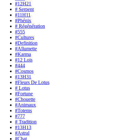
#12H21
# Serpent
#11H11
#Phénix
# Régénération
#555
#Cultures
#Definition
#Allumette
#Karma
#12 Lois
#444
#Cosmos
#13H31
#Fleurs De Lotus
# Lotus
#Fortune
#Chouette
#Animaux
#Totems
#777
# Tradition
#13H13
#Astral
#Chat