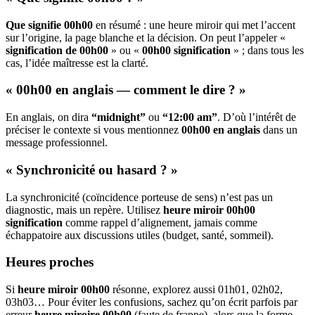
Que signifie 00h00
en résumé : une heure miroir qui met l’accent
sur l’origine, la page blanche et la décision. On peut l’appeler «
signification de 00h00
» ou «
00h00 signification
» ; dans tous les
cas, l’idée maîtresse est la clarté.
« 00h00 en anglais — comment le dire ? »
En anglais, on dira
“midnight”
ou
“12:00 am”
. D’où l’intérêt de
préciser le contexte si vous mentionnez
00h00 en anglais
dans un
message professionnel.
« Synchronicité ou hasard ? »
La synchronicité (coïncidence porteuse de sens) n’est pas un
diagnostic, mais un repère. Utilisez
heure miroir 00h00
signification
comme rappel d’alignement, jamais comme
échappatoire aux discussions utiles (budget, santé, sommeil).
Heures proches
Si
heure miroir 00h00
résonne, explorez aussi 01h01, 02h02,
03h03… Pour éviter les confusions, sachez qu’on écrit parfois par
erreur
heure miroire 00h00
(faute de frappe), alors que la forme