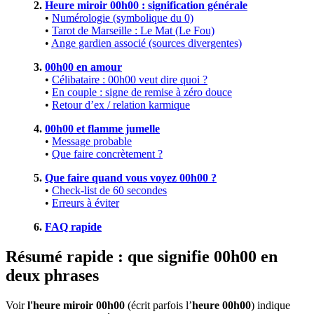
2.
Heure miroir 00h00 : signification générale
•
Numérologie (symbolique du 0)
•
Tarot de Marseille : Le Mat (Le Fou)
•
Ange gardien associé (sources divergentes)
3.
00h00 en amour
•
Célibataire : 00h00 veut dire quoi ?
•
En couple : signe de remise à zéro douce
•
Retour d’ex / relation karmique
4.
00h00 et flamme jumelle
•
Message probable
•
Que faire concrètement ?
5.
Que faire quand vous voyez 00h00 ?
•
Check-list de 60 secondes
•
Erreurs à éviter
6.
FAQ rapide
Résumé rapide : que signifie 00h00 en
deux phrases
Voir
l'heure miroir 00h00
(écrit parfois l’
heure 00h00
) indique