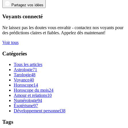
Partagez vos idées
Voyants connecté
Ne laissez pas les doutes vous envahir - contactez nos voyants pour
des prédictions claires et fiables. Appelez dès maintenant!
Voir tous
Catégories
Tous les articles
Astrologie
71
Tarologie
48
Voyance
40
Horoscope
14
Horoscope du mois
24
Amour et relations
10
Numérologie
94
Ésotérisme
97
Développement personnel
38
Tags