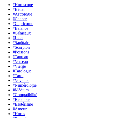
#Horoscope
#Bélier
#Astrologie
#Cancer
#Capricorne
#Balance
#Gémeaux
#Lion
#Sagittaire
#Scorpion
#Poissons
#Taureau
#Verseau
#Vierge
#Tarologue
#Tarot
#Voyance
#Numérologie
#Médium
#Compatibilité
#Relations
#Esotérisme
#Amour
#Horus