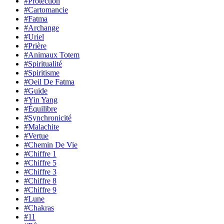
#Protection
#Cartomancie
#Fatma
#Archange
#Uriel
#Prière
#Animaux Totem
#Spiritualité
#Spiritisme
#Oeil De Fatma
#Guide
#Yin Yang
#Équilibre
#Synchronicité
#Malachite
#Vertue
#Chemin De Vie
#Chiffre 1
#Chiffre 5
#Chiffre 3
#Chiffre 8
#Chiffre 9
#Lune
#Chakras
#11