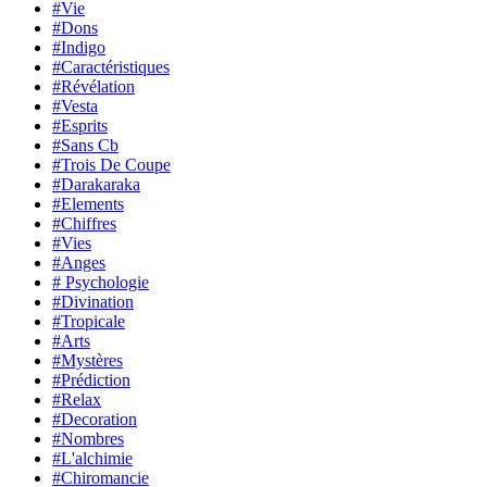
#Vie
#Dons
#Indigo
#Caractéristiques
#Révélation
#Vesta
#Esprits
#Sans Cb
#Trois De Coupe
#Darakaraka
#Elements
#Chiffres
#Vies
#Anges
# Psychologie
#Divination
#Tropicale
#Arts
#Mystères
#Prédiction
#Relax
#Decoration
#Nombres
#L'alchimie
#Chiromancie