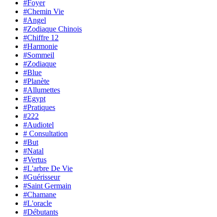
#Foyer
#Chemin Vie
#Angel
#Zodiaque Chinois
#Chiffre 12
#Harmonie
#Sommeil
#Zodiaque
#Blue
#Planète
#Allumettes
#Egypt
#Pratiques
#222
#Audiotel
# Consultation
#But
#Natal
#Vertus
#L'arbre De Vie
#Guérisseur
#Saint Germain
#Chamane
#L'oracle
#Débutants