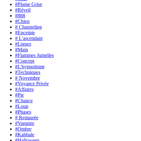
#Plume Grise
#Réveil
#888
#Chien
# Channeling
#Enceinte
# L'ascendant
#Lignes
#Main
#Flammes Jumelles
#Concept
#L'hypnotisme
#Techniques
# Novembre
#Voyance Privée
#Affaires
#Pie
#Chance
#Loup
#Phases
# Restaurée
#Vampire
#Ombre
#Kabbale
#Halloween