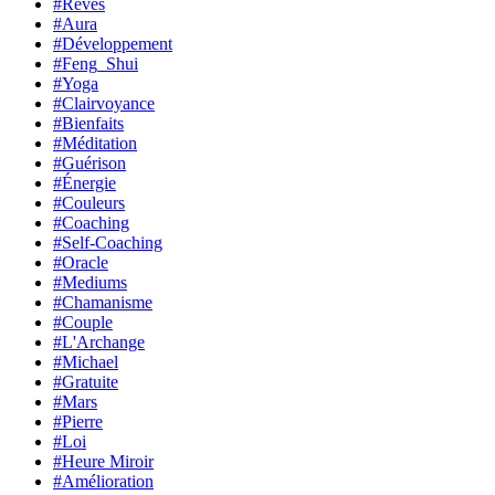
#Rêves
#Aura
#Développement
#Feng_Shui
#Yoga
#Clairvoyance
#Bienfaits
#Méditation
#Guérison
#Énergie
#Couleurs
#Coaching
#Self-Coaching
#Oracle
#Mediums
#Chamanisme
#Couple
#L'Archange
#Michael
#Gratuite
#Mars
#Pierre
#Loi
#Heure Miroir
#Amélioration