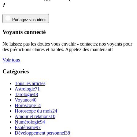
?
Partagez vos idées
Voyants connecté
Ne laissez pas les doutes vous envahir - contactez nos voyants pour
des prédictions claires et fiables. Appelez dès maintenant!
Voir tous
Catégories
Tous les articles
Astrologie
71
Tarologie
48
Voyance
40
Horoscope
14
Horoscope du mois
24
Amour et relations
10
Numérologie
94
Ésotérisme
97
Développement personnel
38