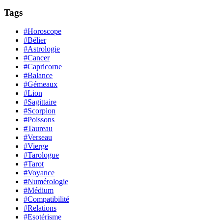
Tags
#Horoscope
#Bélier
#Astrologie
#Cancer
#Capricorne
#Balance
#Gémeaux
#Lion
#Sagittaire
#Scorpion
#Poissons
#Taureau
#Verseau
#Vierge
#Tarologue
#Tarot
#Voyance
#Numérologie
#Médium
#Compatibilité
#Relations
#Esotérisme