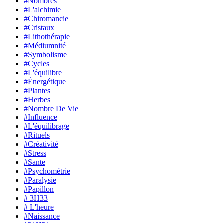
#Nombres
#L'alchimie
#Chiromancie
#Cristaux
#Lithothérapie
#Médiumnité
#Symbolisme
#Cycles
#L'équilibre
#Énergétique
#Plantes
#Herbes
#Nombre De Vie
#Influence
#L'équilibrage
#Rituels
#Créativité
#Stress
#Sante
#Psychométrie
#Paralysie
#Papillon
# 3H33
# L'heure
#Naissance