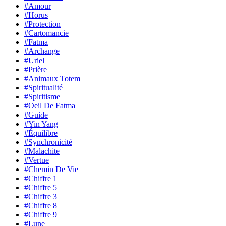
#Amour
#Horus
#Protection
#Cartomancie
#Fatma
#Archange
#Uriel
#Prière
#Animaux Totem
#Spiritualité
#Spiritisme
#Oeil De Fatma
#Guide
#Yin Yang
#Équilibre
#Synchronicité
#Malachite
#Vertue
#Chemin De Vie
#Chiffre 1
#Chiffre 5
#Chiffre 3
#Chiffre 8
#Chiffre 9
#Lune