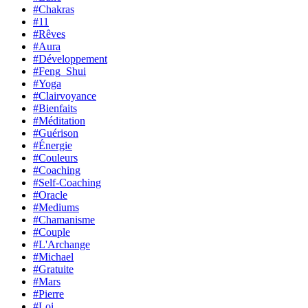
#Chakras
#11
#Rêves
#Aura
#Développement
#Feng_Shui
#Yoga
#Clairvoyance
#Bienfaits
#Méditation
#Guérison
#Énergie
#Couleurs
#Coaching
#Self-Coaching
#Oracle
#Mediums
#Chamanisme
#Couple
#L'Archange
#Michael
#Gratuite
#Mars
#Pierre
#Loi