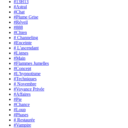
#13H13
#Astral
#Chat
#Plume Grise
#Réveil
#888
#Chien
# Channeling
#Enceinte
# L'ascendant
#Lignes
#Main
#Flammes Jumelles
#Concept
#L'hypnotisme
#Techniques
# Novembre
#Voyance Privée
#Affaires
#Pie
#Chance
#Loup
#Phases
# Restaurée
#Vampire