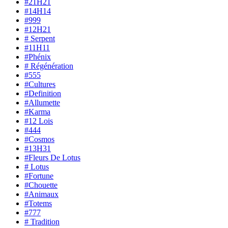
#21H21
#14H14
#999
#12H21
# Serpent
#11H11
#Phénix
# Régénération
#555
#Cultures
#Definition
#Allumette
#Karma
#12 Lois
#444
#Cosmos
#13H31
#Fleurs De Lotus
# Lotus
#Fortune
#Chouette
#Animaux
#Totems
#777
# Tradition