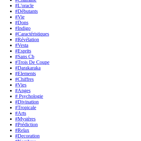
#L'oracle
#Débutants
#Vie
#Dons
#Indigo
#Caractéristiques
#Révélation
#Vesta
#Esprits
#Sans Cb
#Trois De Coupe
#Darakaraka
#Elements
#Chiffres
#Vies
#Anges
# Psychologie
#Divination
#Tropicale
#Arts
#Mystères
#Prédiction
#Relax
#Decoration