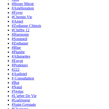
#Heure Miroir
#Amélioration
#Foyer
#Chemin Vie
#Angel
#Zodiaque Chinois
#Chiffre 12
#Harmonie
#Sommeil
#Zodiaque
#Blue
#Planète
#Allumettes
#Egypt
#Pratiques
#222
#Audiotel
# Consultation
#But
#Natal
#Vertus
#L'arbre De Vie
#Guérisseur
#Saint Germain
#Chamane