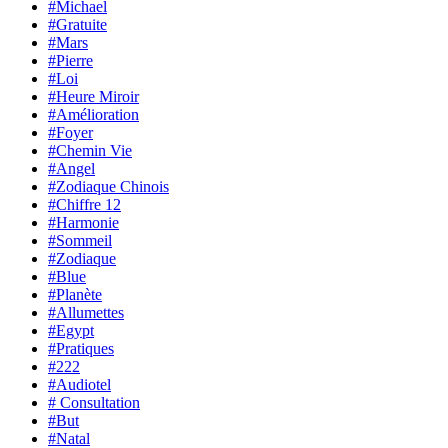
#Michael
#Gratuite
#Mars
#Pierre
#Loi
#Heure Miroir
#Amélioration
#Foyer
#Chemin Vie
#Angel
#Zodiaque Chinois
#Chiffre 12
#Harmonie
#Sommeil
#Zodiaque
#Blue
#Planète
#Allumettes
#Egypt
#Pratiques
#222
#Audiotel
# Consultation
#But
#Natal