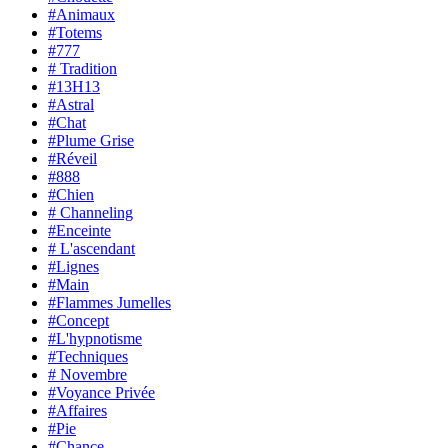
#Animaux
#Totems
#777
# Tradition
#13H13
#Astral
#Chat
#Plume Grise
#Réveil
#888
#Chien
# Channeling
#Enceinte
# L'ascendant
#Lignes
#Main
#Flammes Jumelles
#Concept
#L'hypnotisme
#Techniques
# Novembre
#Voyance Privée
#Affaires
#Pie
#Chance