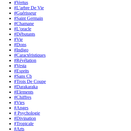
#Vertus
#L'arbre De Vie
#Guérisseur
#Saint Germain
#Chamane
#L'oracle
#Débutants
#Vie
#Dons
#Indigo
#Caractéristiques
#Révélation
#Vesta
#Esprits
#Sans Cb
#Trois De Coupe
#Darakaraka
#Elements
#Chiffres
#Vies
#Anges
# Psychologie
#Divination
#Tropicale
#Arts