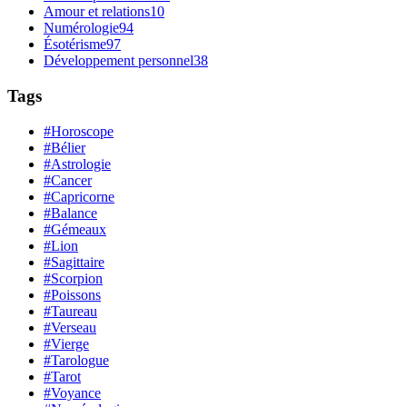
Amour et relations
10
Numérologie
94
Ésotérisme
97
Développement personnel
38
Tags
#Horoscope
#Bélier
#Astrologie
#Cancer
#Capricorne
#Balance
#Gémeaux
#Lion
#Sagittaire
#Scorpion
#Poissons
#Taureau
#Verseau
#Vierge
#Tarologue
#Tarot
#Voyance