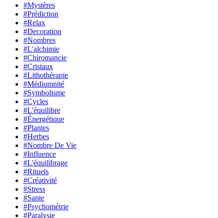
#Mystères
#Prédiction
#Relax
#Decoration
#Nombres
#L'alchimie
#Chiromancie
#Cristaux
#Lithothérapie
#Médiumnité
#Symbolisme
#Cycles
#L'équilibre
#Énergétique
#Plantes
#Herbes
#Nombre De Vie
#Influence
#L'équilibrage
#Rituels
#Créativité
#Stress
#Sante
#Psychométrie
#Paralysie