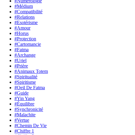
#Numérologie
#Médium
#Compatibilité
#Relations
#Esotérisme
#Amour
#Horus
#Protection
#Cartomancie
#Fatma
#Archange
#Uriel
#Prière
#Animaux Totem
#Spiritualité
#Spiritisme
#Oeil De Fatma
#Guide
#Yin Yang
#Équilibre
#Synchronicité
#Malachite
#Vertue
#Chemin De Vie
#Chiffre 1