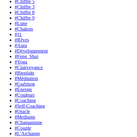
#Chiffre 5
#Chiffre 3
#Chiffre 8
#Chiffre 9
#Lune
#Chakras
#11
#Rêves
#Aura
#Développement
#Feng_Shui
#Yoga
#Clairvoyance
#Bienfaits
#Méditation
#Guérison
#Énergie
#Couleurs
#Coaching
#Self-Coaching
#Oracle
#Mediums
#Chamanisme
#Couple
#L'Archange