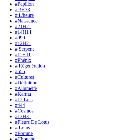
#Papillon
# 3H33
# L'heure
#Naissance
#21H21
#14H14
#999
#12H21
# Serpent
#11H11
#Phénix
# Régénération
#555
#Cultures
#Definition
#Allumette
#Karma
#12 Lois
#444
#Cosmos
#13H31
#Fleurs De Lotus
# Lotus
#Fortune
#Chouette