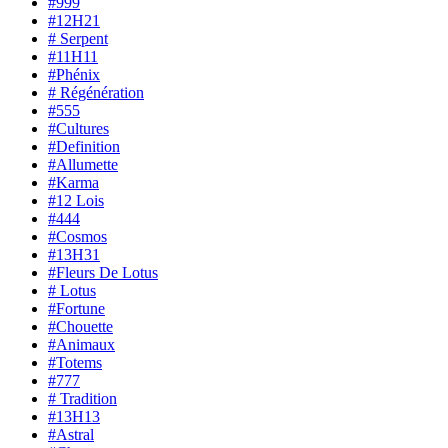
#999
#12H21
# Serpent
#11H11
#Phénix
# Régénération
#555
#Cultures
#Definition
#Allumette
#Karma
#12 Lois
#444
#Cosmos
#13H31
#Fleurs De Lotus
# Lotus
#Fortune
#Chouette
#Animaux
#Totems
#777
# Tradition
#13H13
#Astral