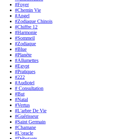
#Foyer
#Chemin Vie
#Angel
#Zodiaque Chinois
#Chiffre 12
#Harmonie
#Sommeil
#Zodiaque
#Blue
#Planète
#Allumettes
#Egypt
#Pratiques
#222
#Audiotel
# Consultation
#But
#Natal
#Vertus
#L'arbre De Vie
#Guérisseur
#Saint Germain
#Chamane
#L'oracle
#Débutants