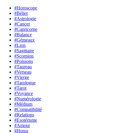
#Horoscope
#Bélier
#Astrologie
#Cancer
#Capricorne
#Balance
#Gémeaux
#Lion
#Sagittaire
#Scorpion
#Poissons
#Taureau
#Verseau
#Vierge
#Tarologue
#Tarot
#Voyance
#Numérologie
#Médium
#Compatibilité
#Relations
#Esotérisme
#Amour
#Horus