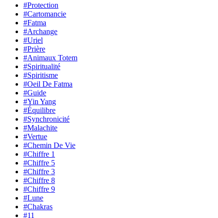
#Protection
#Cartomancie
#Fatma
#Archange
#Uriel
#Prière
#Animaux Totem
#Spiritualité
#Spiritisme
#Oeil De Fatma
#Guide
#Yin Yang
#Équilibre
#Synchronicité
#Malachite
#Vertue
#Chemin De Vie
#Chiffre 1
#Chiffre 5
#Chiffre 3
#Chiffre 8
#Chiffre 9
#Lune
#Chakras
#11