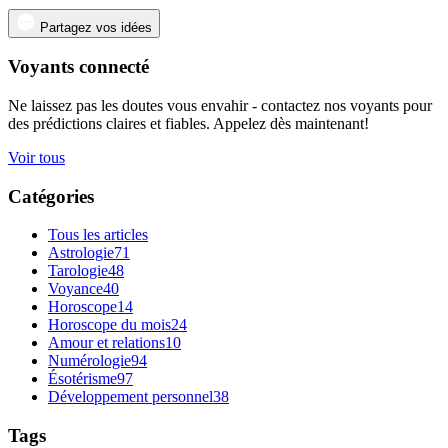
Partagez vos idées
Voyants connecté
Ne laissez pas les doutes vous envahir - contactez nos voyants pour
des prédictions claires et fiables. Appelez dès maintenant!
Voir tous
Catégories
Tous les articles
Astrologie
71
Tarologie
48
Voyance
40
Horoscope
14
Horoscope du mois
24
Amour et relations
10
Numérologie
94
Ésotérisme
97
Développement personnel
38
Tags