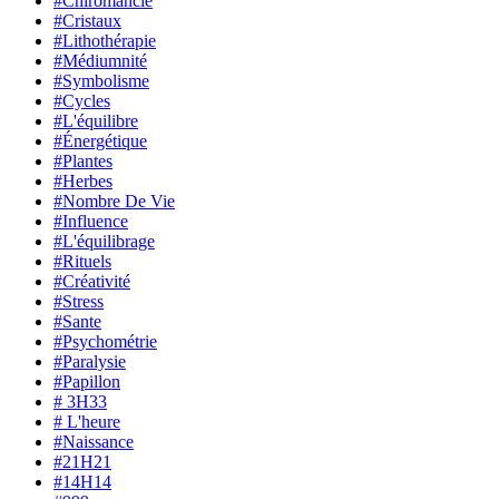
#Chiromancie
#Cristaux
#Lithothérapie
#Médiumnité
#Symbolisme
#Cycles
#L'équilibre
#Énergétique
#Plantes
#Herbes
#Nombre De Vie
#Influence
#L'équilibrage
#Rituels
#Créativité
#Stress
#Sante
#Psychométrie
#Paralysie
#Papillon
# 3H33
# L'heure
#Naissance
#21H21
#14H14