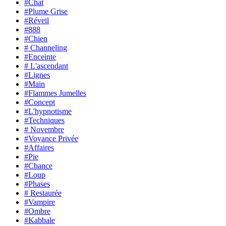
#Chat
#Plume Grise
#Réveil
#888
#Chien
# Channeling
#Enceinte
# L'ascendant
#Lignes
#Main
#Flammes Jumelles
#Concept
#L'hypnotisme
#Techniques
# Novembre
#Voyance Privée
#Affaires
#Pie
#Chance
#Loup
#Phases
# Restaurée
#Vampire
#Ombre
#Kabbale