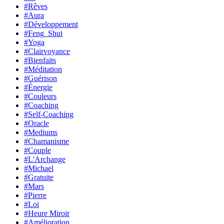
#Rêves
#Aura
#Développement
#Feng_Shui
#Yoga
#Clairvoyance
#Bienfaits
#Méditation
#Guérison
#Énergie
#Couleurs
#Coaching
#Self-Coaching
#Oracle
#Mediums
#Chamanisme
#Couple
#L'Archange
#Michael
#Gratuite
#Mars
#Pierre
#Loi
#Heure Miroir
#Amélioration