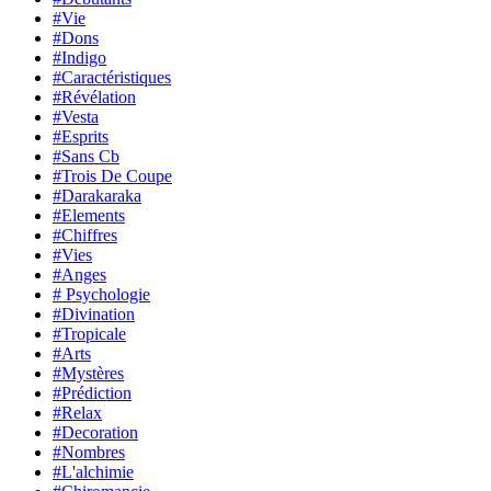
#Vie
#Dons
#Indigo
#Caractéristiques
#Révélation
#Vesta
#Esprits
#Sans Cb
#Trois De Coupe
#Darakaraka
#Elements
#Chiffres
#Vies
#Anges
# Psychologie
#Divination
#Tropicale
#Arts
#Mystères
#Prédiction
#Relax
#Decoration
#Nombres
#L'alchimie