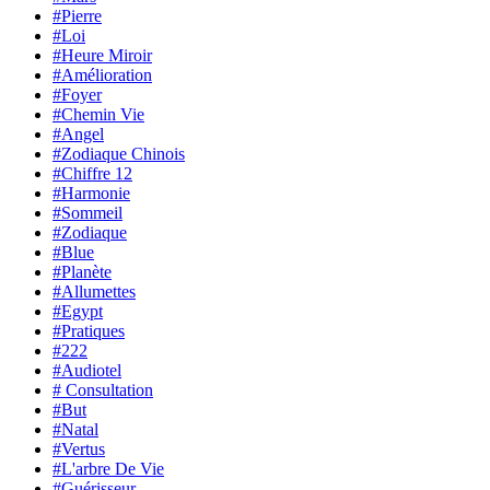
#Pierre
#Loi
#Heure Miroir
#Amélioration
#Foyer
#Chemin Vie
#Angel
#Zodiaque Chinois
#Chiffre 12
#Harmonie
#Sommeil
#Zodiaque
#Blue
#Planète
#Allumettes
#Egypt
#Pratiques
#222
#Audiotel
# Consultation
#But
#Natal
#Vertus
#L'arbre De Vie
#Guérisseur