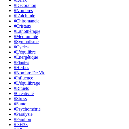
#Relax
#Decoration
#Nombres
#L'alchimie
#Chiromancie
#Cristaux
#Lithothérapie
#Médiumnité
#Symbolisme
#Cycles
#L'équilibre
#Énergétique
#Plantes
#Herbes
#Nombre De Vie
#Influence
#L'équilibrage
#Rituels
#Créativité
#Stress
#Sante
#Psychométrie
#Paralysie
#Papillon
# 3H33