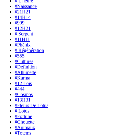
# L'heure
#Naissance
#21H21
#14H14
#999
#12H21
# Serpent
#11H11
#Phénix
# Régénération
#555
#Cultures
#Definition
#Allumette
#Karma
#12 Lois
#444
#Cosmos
#13H31
#Fleurs De Lotus
# Lotus
#Fortune
#Chouette
#Animaux
#Totems