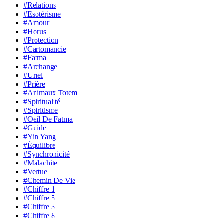
#Relations
#Esotérisme
#Amour
#Horus
#Protection
#Cartomancie
#Fatma
#Archange
#Uriel
#Prière
#Animaux Totem
#Spiritualité
#Spiritisme
#Oeil De Fatma
#Guide
#Yin Yang
#Équilibre
#Synchronicité
#Malachite
#Vertue
#Chemin De Vie
#Chiffre 1
#Chiffre 5
#Chiffre 3
#Chiffre 8