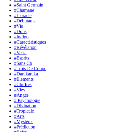
#Saint Germain
#Chamane
#L'oracle
#Débutants
#Vie
#Dons
#Indigo
#Caractéristiques
#Révélation
#Vesta
#Esprits
#Sans Cb
#Trois De Coupe
#Darakaraka
#Elements
#Chiffres
#Vies
#Anges
# Psychologie
#Divination
#Tropicale
#Arts
#Mystères
#Prédiction