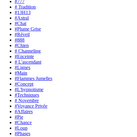
#777
# Tradition
#13H13
#Astral
#Chat
#Plume Grise
#Réveil
#888
#Chien
# Channeling
#Enceinte
# L'ascendant
#Lignes
#Main
#Flammes Jumelles
#Concept
#L'hypnotisme
#Techniques
# Novembre
#Voyance Privée
#Affaires
#Pie
#Chance
#Loup
#Phases