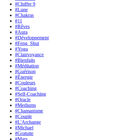
#Chiffre 9
#Lune
#Chakras
#11
#Rêves
#Aura
#Développement
#Feng_Shui
#Yoga
#Clairvoyance
#Bienfaits
#Méditation
#Guérison
#Énergie
#Couleurs
#Coaching
#Self-Coaching
#Oracle
#Mediums
#Chamanisme
#Couple
#L'Archange
#Michael
#Gratuite
#Mars