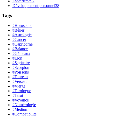
Ésotérisme
97
Développement personnel
38
Tags
#Horoscope
#Bélier
#Astrologie
#Cancer
#Capricorne
#Balance
#Gémeaux
#Lion
#Sagittaire
#Scorpion
#Poissons
#Taureau
#Verseau
#Vierge
#Tarologue
#Tarot
#Voyance
#Numérologie
#Médium
#Compatibilité