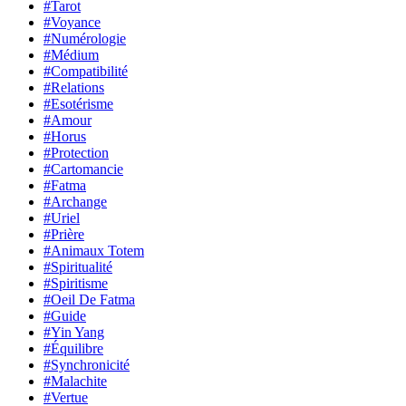
#Tarot
#Voyance
#Numérologie
#Médium
#Compatibilité
#Relations
#Esotérisme
#Amour
#Horus
#Protection
#Cartomancie
#Fatma
#Archange
#Uriel
#Prière
#Animaux Totem
#Spiritualité
#Spiritisme
#Oeil De Fatma
#Guide
#Yin Yang
#Équilibre
#Synchronicité
#Malachite
#Vertue