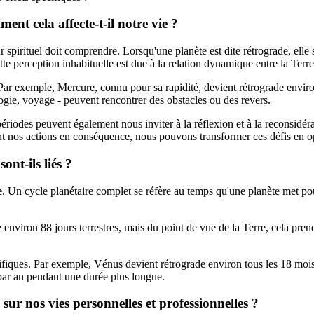
ent cela affecte-t-il notre vie ?
 spirituel doit comprendre. Lorsqu'une planète est dite rétrograde, elle
 perception inhabituelle est due à la relation dynamique entre la Terre 
Par exemple, Mercure, connu pour sa rapidité, devient rétrograde enviro
gie, voyage - peuvent rencontrer des obstacles ou des revers.
ériodes peuvent également nous inviter à la réflexion et à la reconsidéra
nt nos actions en conséquence, nous pouvons transformer ces défis en o
ont-ils liés ?
e
. Un cycle planétaire complet se réfère au temps qu'une planète met pour
environ 88 jours terrestres, mais du point de vue de la Terre, cela pre
ifiques. Par exemple, Vénus devient rétrograde environ tous les 18 mois,
par an pendant une durée plus longue.
 sur nos vies personnelles et professionnelles ?