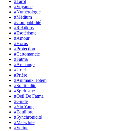
#Tarot
#Voyance
#Numérologie
#Médium
#Compatibilité
#Relations
#Esotérisme
#Amour
#Horus
#Protection
#Cartomancie
#Fatma
#Archange
#Uriel
#Prière
#Animaux Totem
#Spiritualité
#Spiritisme
#Oeil De Fatma
#Guide
#Yin Yang
#Équilibre
#Synchronicité
#Malachite
#Vertue