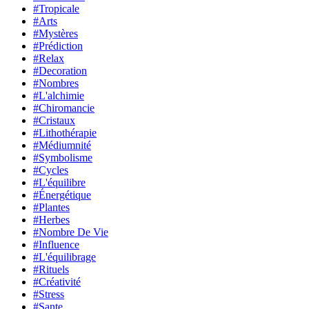
#Tropicale
#Arts
#Mystères
#Prédiction
#Relax
#Decoration
#Nombres
#L'alchimie
#Chiromancie
#Cristaux
#Lithothérapie
#Médiumnité
#Symbolisme
#Cycles
#L'équilibre
#Énergétique
#Plantes
#Herbes
#Nombre De Vie
#Influence
#L'équilibrage
#Rituels
#Créativité
#Stress
#Sante