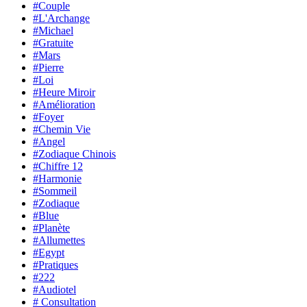
#Couple
#L'Archange
#Michael
#Gratuite
#Mars
#Pierre
#Loi
#Heure Miroir
#Amélioration
#Foyer
#Chemin Vie
#Angel
#Zodiaque Chinois
#Chiffre 12
#Harmonie
#Sommeil
#Zodiaque
#Blue
#Planète
#Allumettes
#Egypt
#Pratiques
#222
#Audiotel
# Consultation