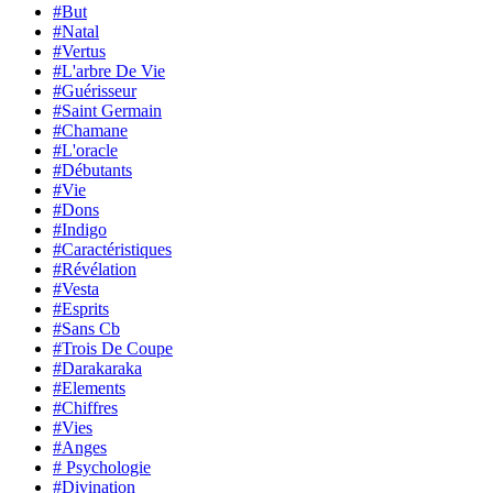
#But
#Natal
#Vertus
#L'arbre De Vie
#Guérisseur
#Saint Germain
#Chamane
#L'oracle
#Débutants
#Vie
#Dons
#Indigo
#Caractéristiques
#Révélation
#Vesta
#Esprits
#Sans Cb
#Trois De Coupe
#Darakaraka
#Elements
#Chiffres
#Vies
#Anges
# Psychologie
#Divination