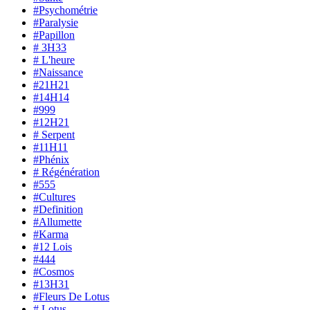
#Psychométrie
#Paralysie
#Papillon
# 3H33
# L'heure
#Naissance
#21H21
#14H14
#999
#12H21
# Serpent
#11H11
#Phénix
# Régénération
#555
#Cultures
#Definition
#Allumette
#Karma
#12 Lois
#444
#Cosmos
#13H31
#Fleurs De Lotus
# Lotus