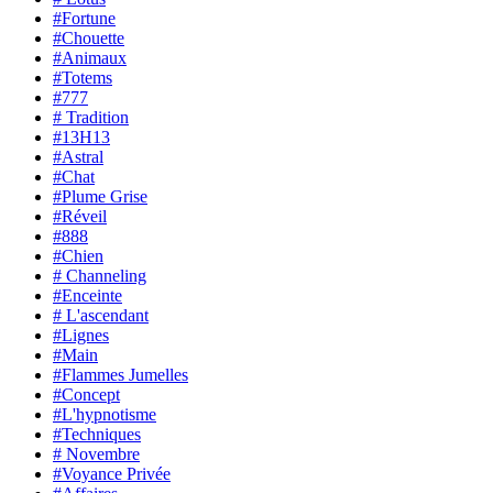
#Fortune
#Chouette
#Animaux
#Totems
#777
# Tradition
#13H13
#Astral
#Chat
#Plume Grise
#Réveil
#888
#Chien
# Channeling
#Enceinte
# L'ascendant
#Lignes
#Main
#Flammes Jumelles
#Concept
#L'hypnotisme
#Techniques
# Novembre
#Voyance Privée