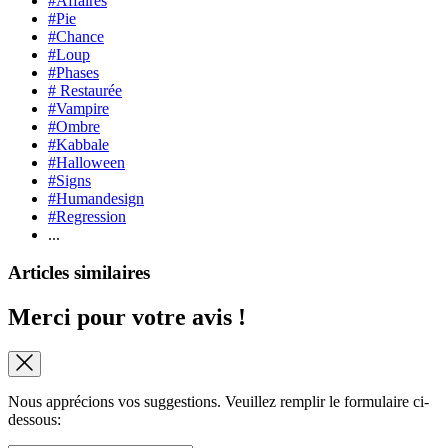
#Affaires
#Pie
#Chance
#Loup
#Phases
# Restaurée
#Vampire
#Ombre
#Kabbale
#Halloween
#Signs
#Humandesign
#Regression
...
Articles similaires
Merci pour votre avis !
Nous apprécions vos suggestions. Veuillez remplir le formulaire ci-
dessous: