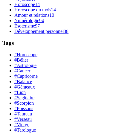
Horoscope
14
Horoscope du mois
24
Amour et relations
10
Numérologie
94
Ésotérisme
97
Développement personnel
38
Tags
#Horoscope
#Bélier
#Astrologie
#Cancer
#Capricorne
#Balance
#Gémeaux
#Lion
#Sagittaire
#Scorpion
#Poissons
#Taureau
#Verseau
#Vierge
#Tarologue