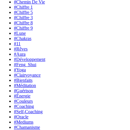
#Chemin De Vie
#Chiffre 1
#Chiffre 5
#Chiffre 3
#Chiffre 8
#Chiffre 9
#Lune
#Chakras
#11
#Rêves
#Aura
#Développement
#Feng_Shui
#Yoga
#Clairvoyance
#Bienfaits
#Méditation
#Guérison
#Énergie
#Couleurs
#Coaching
#Self-Coaching
#Oracle
#Mediums
#Chamanisme