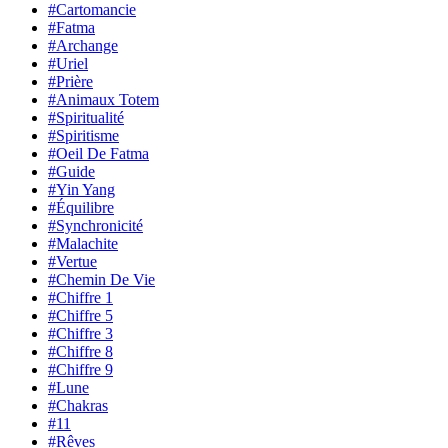
#Cartomancie
#Fatma
#Archange
#Uriel
#Prière
#Animaux Totem
#Spiritualité
#Spiritisme
#Oeil De Fatma
#Guide
#Yin Yang
#Équilibre
#Synchronicité
#Malachite
#Vertue
#Chemin De Vie
#Chiffre 1
#Chiffre 5
#Chiffre 3
#Chiffre 8
#Chiffre 9
#Lune
#Chakras
#11
#Rêves