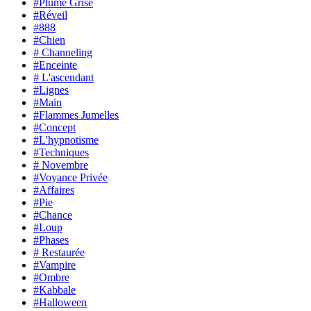
#Plume Grise
#Réveil
#888
#Chien
# Channeling
#Enceinte
# L'ascendant
#Lignes
#Main
#Flammes Jumelles
#Concept
#L'hypnotisme
#Techniques
# Novembre
#Voyance Privée
#Affaires
#Pie
#Chance
#Loup
#Phases
# Restaurée
#Vampire
#Ombre
#Kabbale
#Halloween