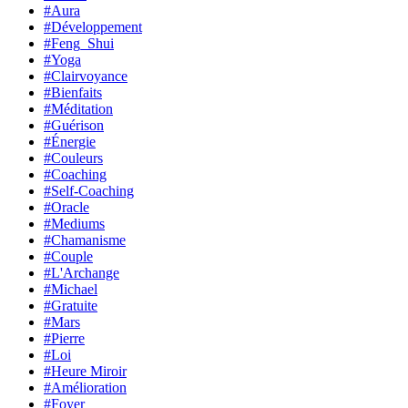
#Aura
#Développement
#Feng_Shui
#Yoga
#Clairvoyance
#Bienfaits
#Méditation
#Guérison
#Énergie
#Couleurs
#Coaching
#Self-Coaching
#Oracle
#Mediums
#Chamanisme
#Couple
#L'Archange
#Michael
#Gratuite
#Mars
#Pierre
#Loi
#Heure Miroir
#Amélioration
#Foyer