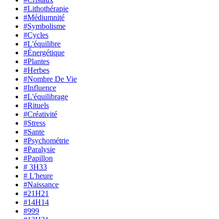
#Lithothérapie
#Médiumnité
#Symbolisme
#Cycles
#L'équilibre
#Énergétique
#Plantes
#Herbes
#Nombre De Vie
#Influence
#L'équilibrage
#Rituels
#Créativité
#Stress
#Sante
#Psychométrie
#Paralysie
#Papillon
# 3H33
# L'heure
#Naissance
#21H21
#14H14
#999