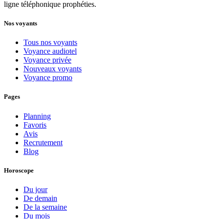
ligne téléphonique prophéties.
Nos voyants
Tous nos voyants
Voyance audiotel
Voyance privée
Nouveaux voyants
Voyance promo
Pages
Planning
Favoris
Avis
Recrutement
Blog
Horoscope
Du jour
De demain
De la semaine
Du mois