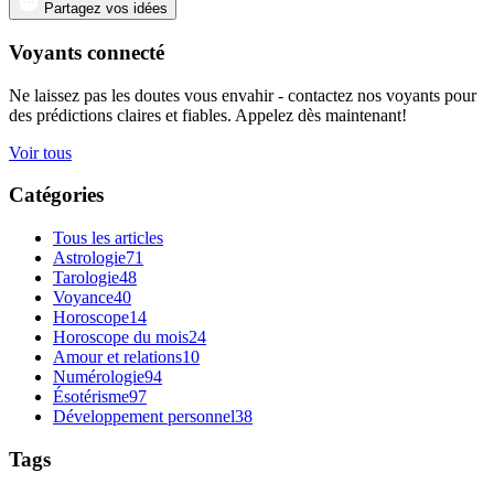
Partagez vos idées
Voyants connecté
Ne laissez pas les doutes vous envahir - contactez nos voyants pour
des prédictions claires et fiables. Appelez dès maintenant!
Voir tous
Catégories
Tous les articles
Astrologie
71
Tarologie
48
Voyance
40
Horoscope
14
Horoscope du mois
24
Amour et relations
10
Numérologie
94
Ésotérisme
97
Développement personnel
38
Tags