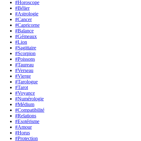
#Horoscope
#Bélier
#Astrologie
#Cancer
#Capricorne
#Balance
#Gémeaux
#Lion
#Sagittaire
#Scorpion
#Poissons
#Taureau
#Verseau
#Vierge
#Tarologue
#Tarot
#Voyance
#Numérologie
#Médium
#Compatibilité
#Relations
#Esotérisme
#Amour
#Horus
#Protection