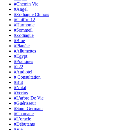
#Chemin Vie
#Angel
#Zodiaque Chinois
#Chiffre 12
#Harmonie
#Sommeil
#Zodiaque
#Blue
#Planète
#Allumettes
#Egypt
#Pratiques
#222
#Audiotel
# Consultation
#But
#Natal
#Vertus
#L'arbre De Vie
#Guérisseur
#Saint Germain
#Chamane
#L'oracle
#Débutants
#Vie