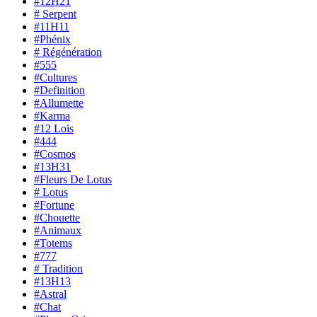
#12H21
# Serpent
#11H11
#Phénix
# Régénération
#555
#Cultures
#Definition
#Allumette
#Karma
#12 Lois
#444
#Cosmos
#13H31
#Fleurs De Lotus
# Lotus
#Fortune
#Chouette
#Animaux
#Totems
#777
# Tradition
#13H13
#Astral
#Chat