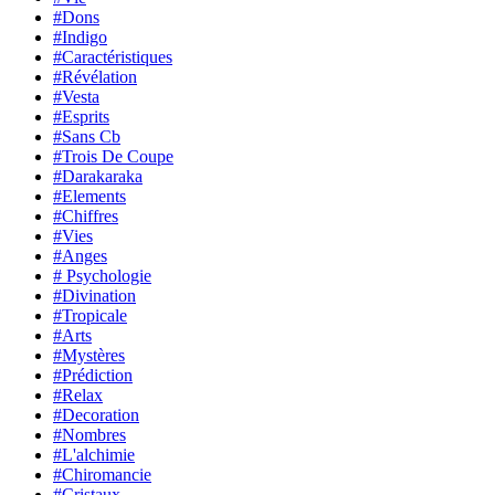
#Dons
#Indigo
#Caractéristiques
#Révélation
#Vesta
#Esprits
#Sans Cb
#Trois De Coupe
#Darakaraka
#Elements
#Chiffres
#Vies
#Anges
# Psychologie
#Divination
#Tropicale
#Arts
#Mystères
#Prédiction
#Relax
#Decoration
#Nombres
#L'alchimie
#Chiromancie
#Cristaux