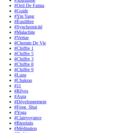
#Spiritisme
#Oeil De Fatma
#Guide
#Yin Yang
#Équilibre
#Synchronicité
#Malachite
#Vertue
#Chemin De Vie
#Chiffre 1
#Chiffre 5
#Chiffre 3
#Chiffre 8
#Chiffre 9
#Lune
#Chakras
#11
#Rêves
#Aura
#Développement
#Feng_Shui
#Yoga
#Clairvoyance
#Bienfaits
#Méditation