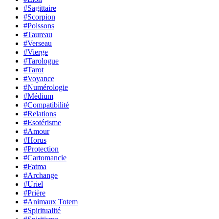
#Sagittaire
#Scorpion
#Poissons
#Taureau
#Verseau
#Vierge
#Tarologue
#Tarot
#Voyance
#Numérologie
#Médium
#Compatibilité
#Relations
#Esotérisme
#Amour
#Horus
#Protection
#Cartomancie
#Fatma
#Archange
#Uriel
#Prière
#Animaux Totem
#Spiritualité