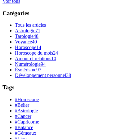
Voir tous
Catégories
Tous les articles
Astrologie
71
Tarologie
48
Voyance
40
Horoscope
14
Horoscope du mois
24
Amour et relations
10
Numérologie
94
Ésotérisme
97
Développement personnel
38
Tags
#Horoscope
#Bélier
#Astrologie
#Cancer
#Capricorne
#Balance
#Gémeaux
#Lion