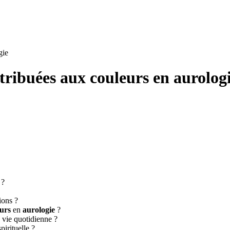
gie
ttribuées aux couleurs en aurolog
?
ions ?
urs
en
aurologie
?
 vie quotidienne ?
pirituelle ?