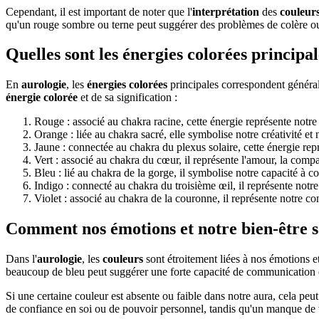
Cependant, il est important de noter que l'
interprétation
des
couleur
qu'un rouge sombre ou terne peut suggérer des problèmes de colère ou 
Quelles sont les énergies colorées principale
En
aurologie
, les
énergies colorées
principales correspondent général
énergie colorée
et de sa signification :
Rouge : associé au chakra racine, cette énergie représente notre s
Orange : liée au chakra sacré, elle symbolise notre créativité et 
Jaune : connectée au chakra du plexus solaire, cette énergie rep
Vert : associé au chakra du cœur, il représente l'amour, la compa
Bleu : lié au chakra de la gorge, il symbolise notre capacité à 
Indigo : connecté au chakra du troisième œil, il représente notre
Violet : associé au chakra de la couronne, il représente notre con
Comment nos émotions et notre bien-être so
Dans l'
aurologie
, les
couleurs
sont étroitement liées à nos émotions e
beaucoup de bleu peut suggérer une forte capacité de communication e
Si une certaine couleur est absente ou faible dans notre aura, cela 
de confiance en soi ou de pouvoir personnel, tandis qu'un manque de v