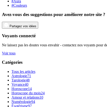
#Aura
#Couleurs
Avez-vous des suggestions pour améliorer notre site ?
Partagez vos idées
Voyants connecté
Ne laissez pas les doutes vous envahir - contactez nos voyants pour de
Voir tous
Catégories
Tous les articles
Astrologie
71
Tarologie
48
Voyance
40
Horoscope
14
Horoscope du mois
24
Amour et relations
10
Numérologie
94
Ésotérisme
97