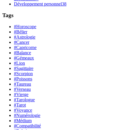
Développement personnel
38
Tags
#Horoscope
#Bélier
#Astrologie
#Cancer
#Capricorne
#Balance
#Gémeaux
#Lion
#Sagittaire
#Scorpion
#Poissons
#Taureau
#Verseau
#Vierge
#Tarologue
#Tarot
#Voyance
#Numérologie
#Médium
#Compatibilité