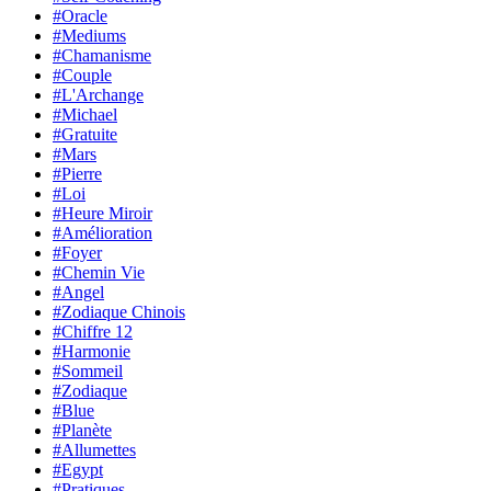
#Oracle
#Mediums
#Chamanisme
#Couple
#L'Archange
#Michael
#Gratuite
#Mars
#Pierre
#Loi
#Heure Miroir
#Amélioration
#Foyer
#Chemin Vie
#Angel
#Zodiaque Chinois
#Chiffre 12
#Harmonie
#Sommeil
#Zodiaque
#Blue
#Planète
#Allumettes
#Egypt
#Pratiques