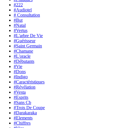
#222
#Audiotel
# Consultation
#But
#Natal
#Vertus
#L'arbre De Vie
#Guérisseur
#Saint Germain
#Chamane
#L'oracle
#Débutants
#Vie
#Dons
#Indigo
#Caractéristiques
#Révélation
#Vesta
#Esprits
#Sans Cb
#Trois De Coupe
#Darakaraka
#Elements
#Chiffres