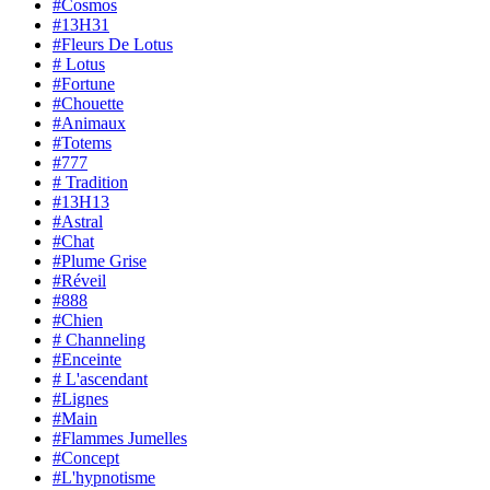
#Cosmos
#13H31
#Fleurs De Lotus
# Lotus
#Fortune
#Chouette
#Animaux
#Totems
#777
# Tradition
#13H13
#Astral
#Chat
#Plume Grise
#Réveil
#888
#Chien
# Channeling
#Enceinte
# L'ascendant
#Lignes
#Main
#Flammes Jumelles
#Concept
#L'hypnotisme