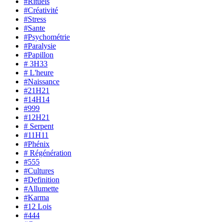
#Rituels
#Créativité
#Stress
#Sante
#Psychométrie
#Paralysie
#Papillon
# 3H33
# L'heure
#Naissance
#21H21
#14H14
#999
#12H21
# Serpent
#11H11
#Phénix
# Régénération
#555
#Cultures
#Definition
#Allumette
#Karma
#12 Lois
#444