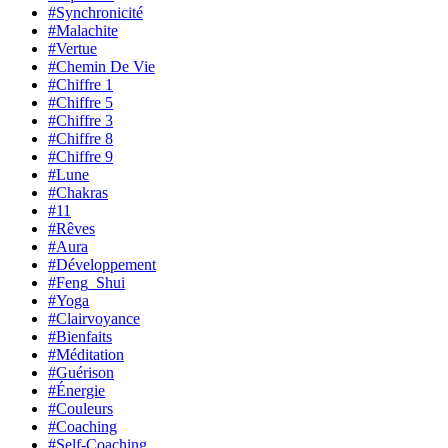
#Synchronicité
#Malachite
#Vertue
#Chemin De Vie
#Chiffre 1
#Chiffre 5
#Chiffre 3
#Chiffre 8
#Chiffre 9
#Lune
#Chakras
#11
#Rêves
#Aura
#Développement
#Feng_Shui
#Yoga
#Clairvoyance
#Bienfaits
#Méditation
#Guérison
#Énergie
#Couleurs
#Coaching
#Self-Coaching