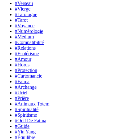
#Verseau
#Vierge
#Tarologue
#Tarot
#Voyance
#Numérologie
#Médium
#Compatibilité
#Relations
#Esotérisme
#Amour
#Horus
#Protection
#Cartomancie
#Fatma
#Archange
#Uriel
#Prière
#Animaux Totem
#Spiritualité
#Spiritisme
#Oeil De Fatma
#Guide
#Yin Yang
#Équilibre