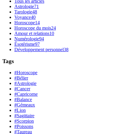
Tous les articles
Astrologie
71
Tarologie
48
Voyance
40
Horoscope
14
Horoscope du mois
24
Amour et relations
10
Numérologie
94
Ésotérisme
97
Développement personnel
38
Tags
#Horoscope
#Bélier
#Astrologie
#Cancer
#Capricorne
#Balance
#Gémeaux
#Lion
#Sagittaire
#Scorpion
#Poissons
#Taureau