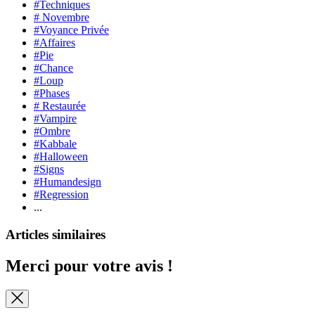
#Techniques
# Novembre
#Voyance Privée
#Affaires
#Pie
#Chance
#Loup
#Phases
# Restaurée
#Vampire
#Ombre
#Kabbale
#Halloween
#Signs
#Humandesign
#Regression
...
Articles similaires
Merci pour votre avis !