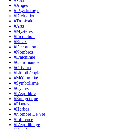
#Vies
#Anges
# Psychologie
#Divination
#Tropicale
#Arts
#Mystères
#Prédiction
#Relax
#Decoration
#Nombres
#L'alchimie
#Chiromancie
#Cristaux
#Lithothérapie
#Médiumnité
#Symbolisme
#Cycles
#L'équilibre
#Énergétique
#Plantes
#Herbes
#Nombre De Vie
#Influence
#L'équilibrage