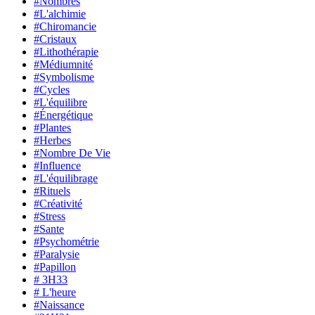
#Nombres
#L'alchimie
#Chiromancie
#Cristaux
#Lithothérapie
#Médiumnité
#Symbolisme
#Cycles
#L'équilibre
#Énergétique
#Plantes
#Herbes
#Nombre De Vie
#Influence
#L'équilibrage
#Rituels
#Créativité
#Stress
#Sante
#Psychométrie
#Paralysie
#Papillon
# 3H33
# L'heure
#Naissance