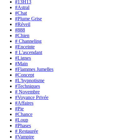
#13H13
#Astral
#Chat
#Plume Grise
#Réveil
#888
#Chien
# Channeling
#Enceinte
# L'ascendant
#Lignes
#Main
#Flammes Jumelles
#Concept
#L'hypnotisme
#Techniques
# Novembre
#Voyance Privée
#Affaires
#Pie
#Chance
#Loup
#Phases
# Restaurée
#Vampire