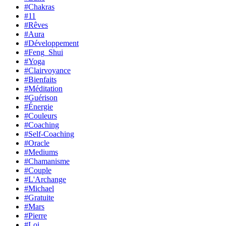
#Chakras
#11
#Rêves
#Aura
#Développement
#Feng_Shui
#Yoga
#Clairvoyance
#Bienfaits
#Méditation
#Guérison
#Énergie
#Couleurs
#Coaching
#Self-Coaching
#Oracle
#Mediums
#Chamanisme
#Couple
#L'Archange
#Michael
#Gratuite
#Mars
#Pierre
#Loi