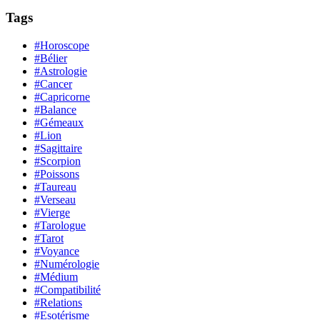
Tags
#Horoscope
#Bélier
#Astrologie
#Cancer
#Capricorne
#Balance
#Gémeaux
#Lion
#Sagittaire
#Scorpion
#Poissons
#Taureau
#Verseau
#Vierge
#Tarologue
#Tarot
#Voyance
#Numérologie
#Médium
#Compatibilité
#Relations
#Esotérisme