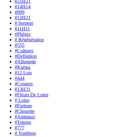
#21H21
#14H14
#999
#12H21
# Serpent
#11H11
#Phénix
# Régénération
#555
#Cultures
#Definition
#Allumette
#Karma
#12 Lois
#444
#Cosmos
#13H31
#Fleurs De Lotus
# Lotus
#Fortune
#Chouette
#Animaux
#Totems
#777
# Tradition