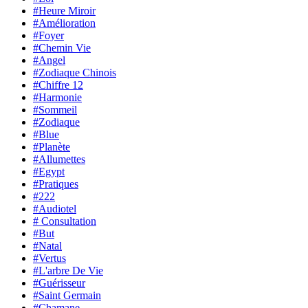
#Heure Miroir
#Amélioration
#Foyer
#Chemin Vie
#Angel
#Zodiaque Chinois
#Chiffre 12
#Harmonie
#Sommeil
#Zodiaque
#Blue
#Planète
#Allumettes
#Egypt
#Pratiques
#222
#Audiotel
# Consultation
#But
#Natal
#Vertus
#L'arbre De Vie
#Guérisseur
#Saint Germain
#Chamane