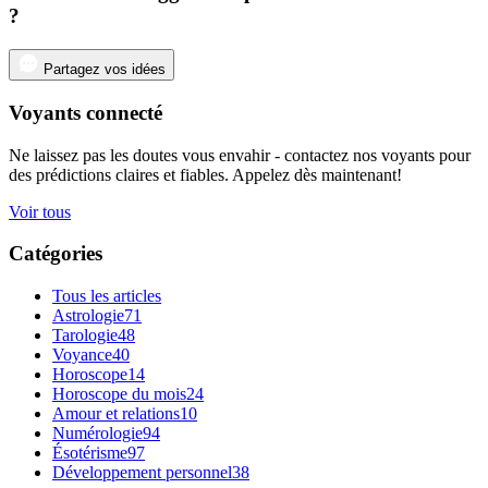
?
Partagez vos idées
Voyants connecté
Ne laissez pas les doutes vous envahir - contactez nos voyants pour
des prédictions claires et fiables. Appelez dès maintenant!
Voir tous
Catégories
Tous les articles
Astrologie
71
Tarologie
48
Voyance
40
Horoscope
14
Horoscope du mois
24
Amour et relations
10
Numérologie
94
Ésotérisme
97
Développement personnel
38