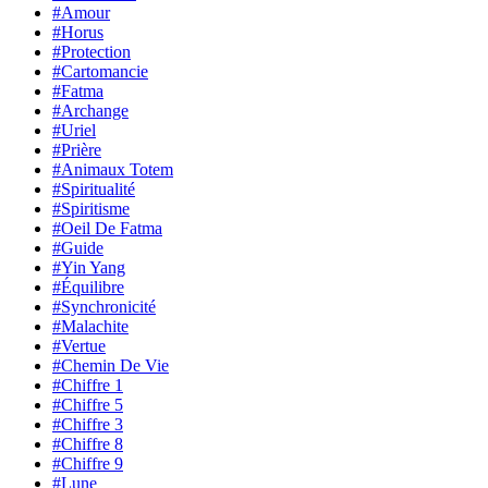
#Amour
#Horus
#Protection
#Cartomancie
#Fatma
#Archange
#Uriel
#Prière
#Animaux Totem
#Spiritualité
#Spiritisme
#Oeil De Fatma
#Guide
#Yin Yang
#Équilibre
#Synchronicité
#Malachite
#Vertue
#Chemin De Vie
#Chiffre 1
#Chiffre 5
#Chiffre 3
#Chiffre 8
#Chiffre 9
#Lune