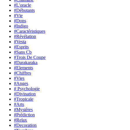
#L'oracle
#Débutants
#Vie
#Dons
#Indigo
#Caractéristiques
#Révélation
#Vesta
#Esprits
#Sans Cb
#Trois De Coupe
#Darakaraka
#Elements
#Chiffres
#Vies
#Anges
# Psychologie
#Divination
#Tropicale
#Arts
#Mystères
#Prédiction
#Relax
#Decoration