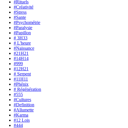
#Rituels
#Créativité
#Stress
#Sante
#Psychométrie
#Paralysie
#Papillon
# 3H33
# L'heure
#Naissance
#21H21
#14H14
#999
#12H21
# Serpent
#11H11
#Phénix
# Régénération
#555
#Cultures
#Definition
#Allumette
#Karma
#12 Lois
#444