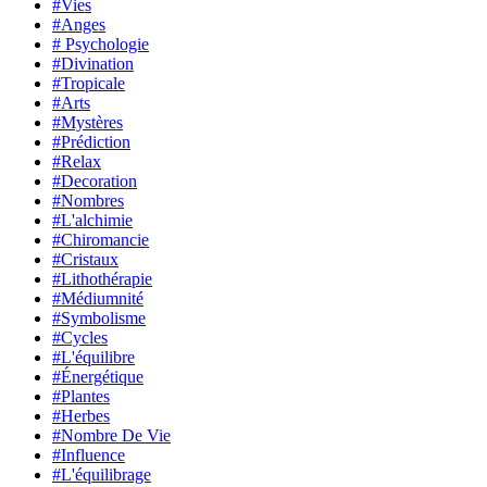
#Vies
#Anges
# Psychologie
#Divination
#Tropicale
#Arts
#Mystères
#Prédiction
#Relax
#Decoration
#Nombres
#L'alchimie
#Chiromancie
#Cristaux
#Lithothérapie
#Médiumnité
#Symbolisme
#Cycles
#L'équilibre
#Énergétique
#Plantes
#Herbes
#Nombre De Vie
#Influence
#L'équilibrage