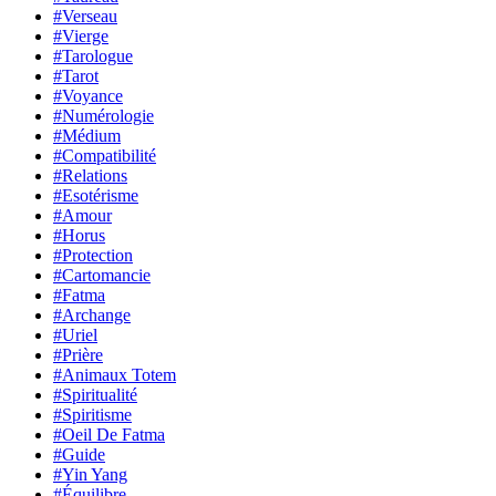
#Verseau
#Vierge
#Tarologue
#Tarot
#Voyance
#Numérologie
#Médium
#Compatibilité
#Relations
#Esotérisme
#Amour
#Horus
#Protection
#Cartomancie
#Fatma
#Archange
#Uriel
#Prière
#Animaux Totem
#Spiritualité
#Spiritisme
#Oeil De Fatma
#Guide
#Yin Yang
#Équilibre