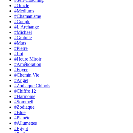
#Self-Coaching
#Oracle
#Mediums
#Chamanisme
#Couple
#L'Archange
#Michael
#Gratuite
#Mars
#Pierre
#Loi
#Heure Miroir
#Amélioration
#Foyer
#Chemin Vie
#Angel
#Zodiaque Chinois
#Chiffre 12
#Harmonie
#Sommeil
#Zodiaque
#Blue
#Planète
#Allumettes
#Egypt