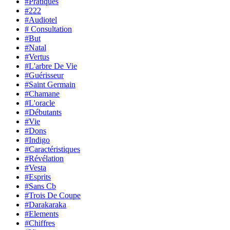
#Pratiques
#222
#Audiotel
# Consultation
#But
#Natal
#Vertus
#L'arbre De Vie
#Guérisseur
#Saint Germain
#Chamane
#L'oracle
#Débutants
#Vie
#Dons
#Indigo
#Caractéristiques
#Révélation
#Vesta
#Esprits
#Sans Cb
#Trois De Coupe
#Darakaraka
#Elements
#Chiffres