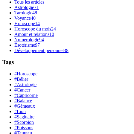
Tous les articles
Astrologie
71
Tarologie
48
Voyance
40
Horoscope
14
Horoscope du mois
24
Amour et relations
10
Numérologie
94
Ésotérisme
97
Développement personnel
38
Tags
#Horoscope
#Bélier
#Astrologie
#Cancer
#Capricorne
#Balance
#Gémeaux
#Lion
#Sagittaire
#Scorpion
#Poissons
#Taureau