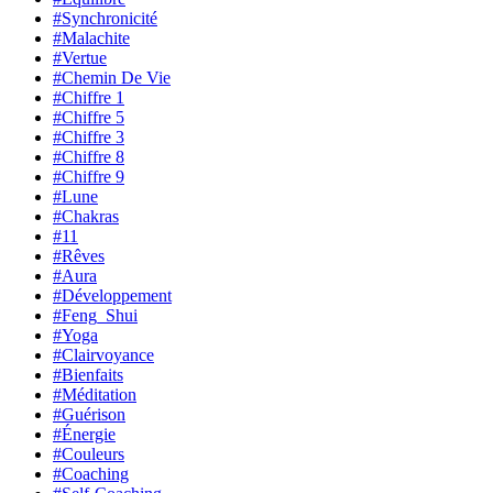
#Synchronicité
#Malachite
#Vertue
#Chemin De Vie
#Chiffre 1
#Chiffre 5
#Chiffre 3
#Chiffre 8
#Chiffre 9
#Lune
#Chakras
#11
#Rêves
#Aura
#Développement
#Feng_Shui
#Yoga
#Clairvoyance
#Bienfaits
#Méditation
#Guérison
#Énergie
#Couleurs
#Coaching