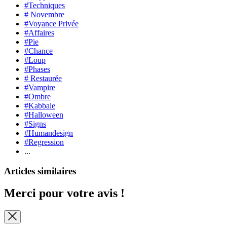
#Techniques
# Novembre
#Voyance Privée
#Affaires
#Pie
#Chance
#Loup
#Phases
# Restaurée
#Vampire
#Ombre
#Kabbale
#Halloween
#Signs
#Humandesign
#Regression
...
Articles similaires
Merci pour votre avis !