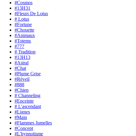
#Cosmos
#13H31
#Fleurs De Lotus
# Lotus
#Fortune
#Chouette
#Animaux
#Totems
#777
# Tradition
#13H13
#Astral
#Chat
#Plume Grise
#Réveil
#888
#Chien
# Channeling
#Enceinte
# L'ascendant
#Lignes
#Main
#Flammes Jumelles
#Concept
#L'hypnotisme