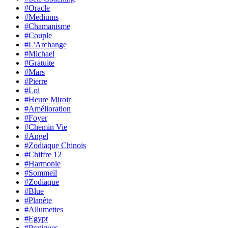
#Oracle
#Mediums
#Chamanisme
#Couple
#L'Archange
#Michael
#Gratuite
#Mars
#Pierre
#Loi
#Heure Miroir
#Amélioration
#Foyer
#Chemin Vie
#Angel
#Zodiaque Chinois
#Chiffre 12
#Harmonie
#Sommeil
#Zodiaque
#Blue
#Planète
#Allumettes
#Egypt
#Pratiques