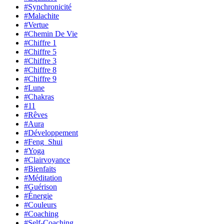
#Synchronicité
#Malachite
#Vertue
#Chemin De Vie
#Chiffre 1
#Chiffre 5
#Chiffre 3
#Chiffre 8
#Chiffre 9
#Lune
#Chakras
#11
#Rêves
#Aura
#Développement
#Feng_Shui
#Yoga
#Clairvoyance
#Bienfaits
#Méditation
#Guérison
#Énergie
#Couleurs
#Coaching
#Self-Coaching