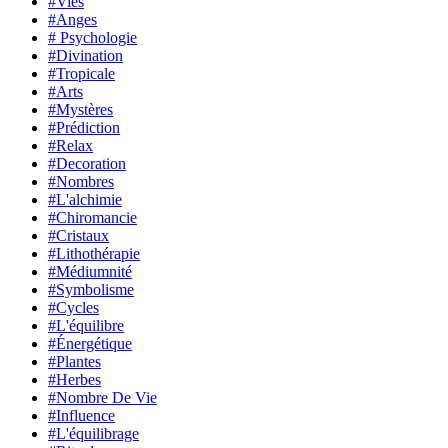
#Vies
#Anges
# Psychologie
#Divination
#Tropicale
#Arts
#Mystères
#Prédiction
#Relax
#Decoration
#Nombres
#L'alchimie
#Chiromancie
#Cristaux
#Lithothérapie
#Médiumnité
#Symbolisme
#Cycles
#L'équilibre
#Énergétique
#Plantes
#Herbes
#Nombre De Vie
#Influence
#L'équilibrage