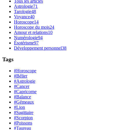
Tous les articles
Astrologie
71
Tarologie
48
Voyance
40
Horoscope
14
Horoscope du mois
24
Amour et relations
10
Numérologie
94
Ésotérisme
97
Développement personnel
38
Tags
#Horoscope
#Bélier
#Astrologie
#Cancer
#Capricorne
#Balance
#Gémeaux
#Lion
#Sagittaire
#Scorpion
#Poissons
#Taureau