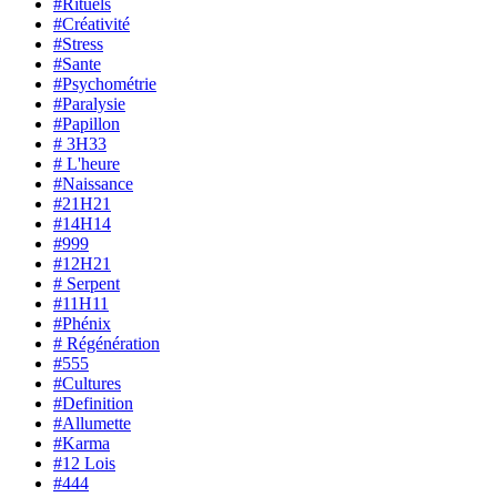
#Rituels
#Créativité
#Stress
#Sante
#Psychométrie
#Paralysie
#Papillon
# 3H33
# L'heure
#Naissance
#21H21
#14H14
#999
#12H21
# Serpent
#11H11
#Phénix
# Régénération
#555
#Cultures
#Definition
#Allumette
#Karma
#12 Lois
#444