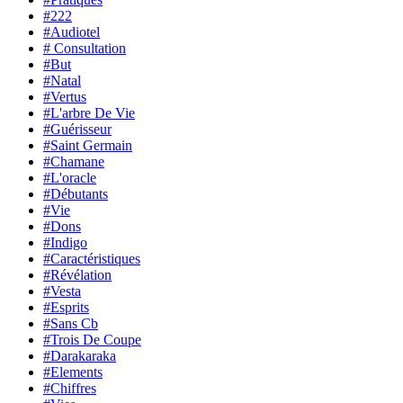
#222
#Audiotel
# Consultation
#But
#Natal
#Vertus
#L'arbre De Vie
#Guérisseur
#Saint Germain
#Chamane
#L'oracle
#Débutants
#Vie
#Dons
#Indigo
#Caractéristiques
#Révélation
#Vesta
#Esprits
#Sans Cb
#Trois De Coupe
#Darakaraka
#Elements
#Chiffres