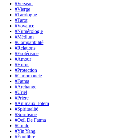
#Verseau
#Vierge
#Tarologue
#Tarot
#Voyance
#Numérologie
#Médium
#Compatibilité
#Relations
#Esotérisme
#Amour
#Horus
#Protection
#Cartomancie
#Fatma
#Archange
#Uriel
#Prière
#Animaux Totem
#Spiritualité
#Spiritisme
#Oeil De Fatma
#Guide
#Yin Yang
#Équilibre