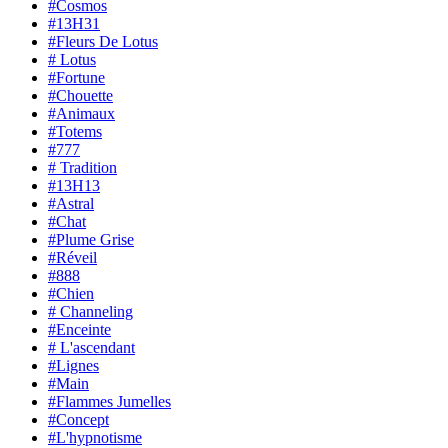
#Cosmos
#13H31
#Fleurs De Lotus
# Lotus
#Fortune
#Chouette
#Animaux
#Totems
#777
# Tradition
#13H13
#Astral
#Chat
#Plume Grise
#Réveil
#888
#Chien
# Channeling
#Enceinte
# L'ascendant
#Lignes
#Main
#Flammes Jumelles
#Concept
#L'hypnotisme