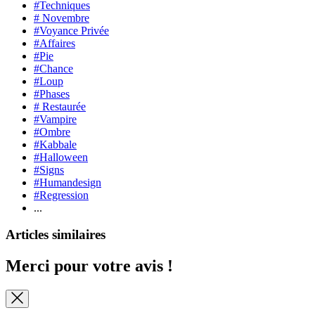
#Techniques
# Novembre
#Voyance Privée
#Affaires
#Pie
#Chance
#Loup
#Phases
# Restaurée
#Vampire
#Ombre
#Kabbale
#Halloween
#Signs
#Humandesign
#Regression
...
Articles similaires
Merci pour votre avis !