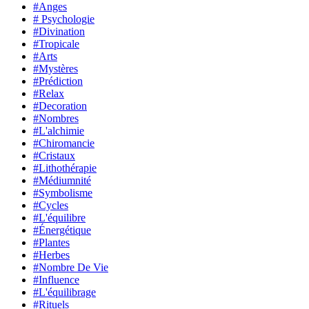
#Anges
# Psychologie
#Divination
#Tropicale
#Arts
#Mystères
#Prédiction
#Relax
#Decoration
#Nombres
#L'alchimie
#Chiromancie
#Cristaux
#Lithothérapie
#Médiumnité
#Symbolisme
#Cycles
#L'équilibre
#Énergétique
#Plantes
#Herbes
#Nombre De Vie
#Influence
#L'équilibrage
#Rituels