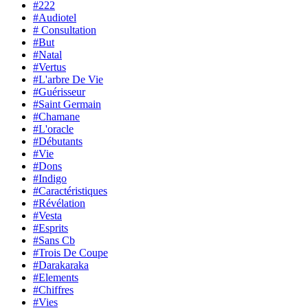
#222
#Audiotel
# Consultation
#But
#Natal
#Vertus
#L'arbre De Vie
#Guérisseur
#Saint Germain
#Chamane
#L'oracle
#Débutants
#Vie
#Dons
#Indigo
#Caractéristiques
#Révélation
#Vesta
#Esprits
#Sans Cb
#Trois De Coupe
#Darakaraka
#Elements
#Chiffres
#Vies