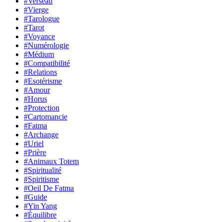
#Verseau
#Vierge
#Tarologue
#Tarot
#Voyance
#Numérologie
#Médium
#Compatibilité
#Relations
#Esotérisme
#Amour
#Horus
#Protection
#Cartomancie
#Fatma
#Archange
#Uriel
#Prière
#Animaux Totem
#Spiritualité
#Spiritisme
#Oeil De Fatma
#Guide
#Yin Yang
#Équilibre