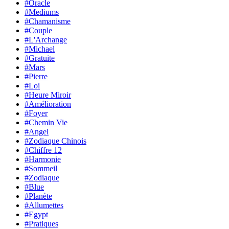
#Oracle
#Mediums
#Chamanisme
#Couple
#L'Archange
#Michael
#Gratuite
#Mars
#Pierre
#Loi
#Heure Miroir
#Amélioration
#Foyer
#Chemin Vie
#Angel
#Zodiaque Chinois
#Chiffre 12
#Harmonie
#Sommeil
#Zodiaque
#Blue
#Planète
#Allumettes
#Egypt
#Pratiques