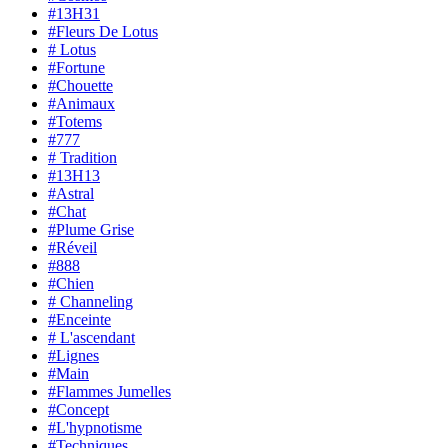
#13H31
#Fleurs De Lotus
# Lotus
#Fortune
#Chouette
#Animaux
#Totems
#777
# Tradition
#13H13
#Astral
#Chat
#Plume Grise
#Réveil
#888
#Chien
# Channeling
#Enceinte
# L'ascendant
#Lignes
#Main
#Flammes Jumelles
#Concept
#L'hypnotisme
#Techniques