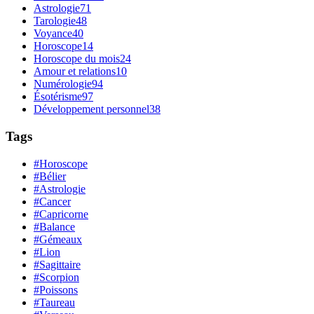
Astrologie
71
Tarologie
48
Voyance
40
Horoscope
14
Horoscope du mois
24
Amour et relations
10
Numérologie
94
Ésotérisme
97
Développement personnel
38
Tags
#Horoscope
#Bélier
#Astrologie
#Cancer
#Capricorne
#Balance
#Gémeaux
#Lion
#Sagittaire
#Scorpion
#Poissons
#Taureau