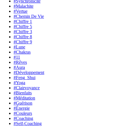
#Synchronicité
#Malachite
#Vertue
#Chemin De Vie
#Chiffre 1
#Chiffre 5
#Chiffre 3
#Chiffre 8
#Chiffre 9
#Lune
#Chakras
#11
#Rêves
#Aura
#Développement
#Feng_Shui
#Yoga
#Clairvoyance
#Bienfaits
#Méditation
#Guérison
#Énergie
#Couleurs
#Coaching
#Self-Coaching