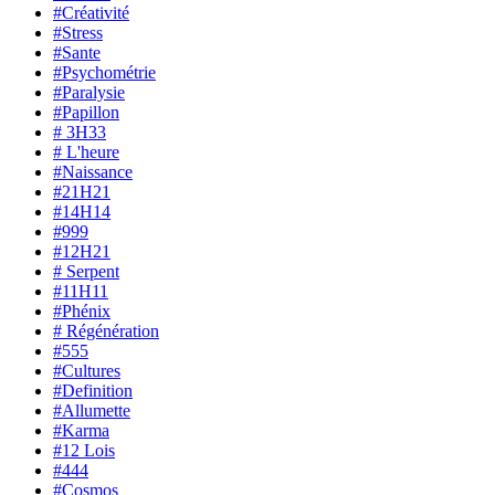
#Créativité
#Stress
#Sante
#Psychométrie
#Paralysie
#Papillon
# 3H33
# L'heure
#Naissance
#21H21
#14H14
#999
#12H21
# Serpent
#11H11
#Phénix
# Régénération
#555
#Cultures
#Definition
#Allumette
#Karma
#12 Lois
#444
#Cosmos