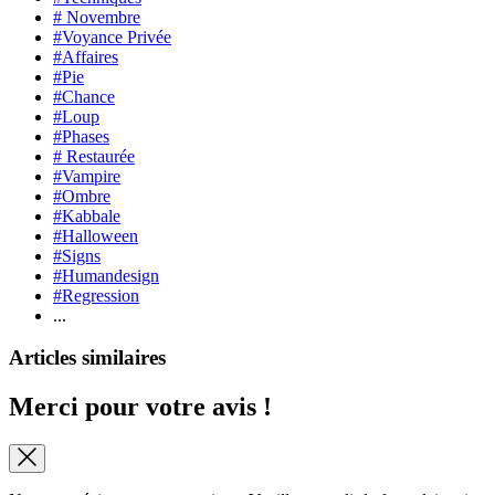
# Novembre
#Voyance Privée
#Affaires
#Pie
#Chance
#Loup
#Phases
# Restaurée
#Vampire
#Ombre
#Kabbale
#Halloween
#Signs
#Humandesign
#Regression
...
Articles similaires
Merci pour votre avis !