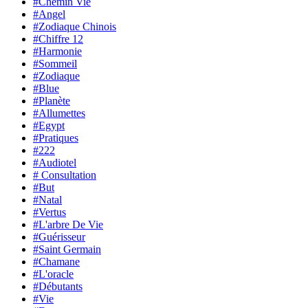
#Chemin Vie
#Angel
#Zodiaque Chinois
#Chiffre 12
#Harmonie
#Sommeil
#Zodiaque
#Blue
#Planète
#Allumettes
#Egypt
#Pratiques
#222
#Audiotel
# Consultation
#But
#Natal
#Vertus
#L'arbre De Vie
#Guérisseur
#Saint Germain
#Chamane
#L'oracle
#Débutants
#Vie