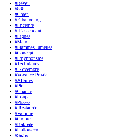
#Réveil
#888
#Chien
# Channeling
#Enceinte
# L'ascendant
#Lignes
#Main
#Flammes Jumelles
#Concept
#L'hypnotisme
#Techniques
# Novembre
#Voyance Privée
#Affaires
#Pie
#Chance
#Loup
#Phases
# Restaurée
#Vampire
#Ombre
#Kabbale
#Halloween
#Signs