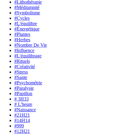
#Lithothérapie
#Médiumnité
#Symbolisme
#Cycles
#L'équilibre
#Énergétique
#Plantes
#Herbes
#Nombre De Vie
#Influence
#L'équilibrage
#Rituels
#Créativité
#Stress
#Sante
#Psychométrie
#Paralysie
#Papillon
# 3H33
# L'heure
#Naissance
#21H21
#14H14
#999
#12H21