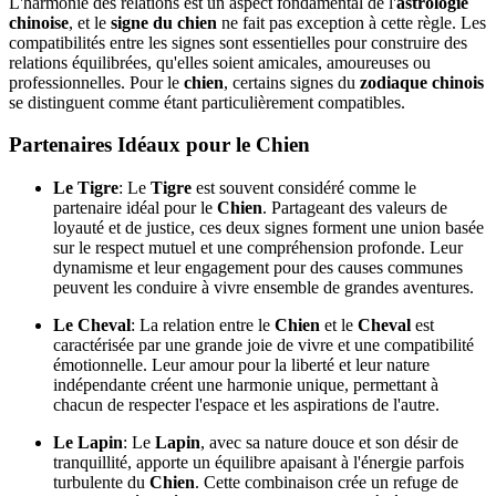
L'harmonie des relations est un aspect fondamental de l'
astrologie
chinoise
, et le
signe du chien
ne fait pas exception à cette règle. Les
compatibilités entre les signes sont essentielles pour construire des
relations équilibrées, qu'elles soient amicales, amoureuses ou
professionnelles. Pour le
chien
, certains signes du
zodiaque chinois
se distinguent comme étant particulièrement compatibles.
Partenaires Idéaux pour le Chien
Le Tigre
: Le
Tigre
est souvent considéré comme le
partenaire idéal pour le
Chien
. Partageant des valeurs de
loyauté et de justice, ces deux signes forment une union basée
sur le respect mutuel et une compréhension profonde. Leur
dynamisme et leur engagement pour des causes communes
peuvent les conduire à vivre ensemble de grandes aventures.
Le Cheval
: La relation entre le
Chien
et le
Cheval
est
caractérisée par une grande joie de vivre et une compatibilité
émotionnelle. Leur amour pour la liberté et leur nature
indépendante créent une harmonie unique, permettant à
chacun de respecter l'espace et les aspirations de l'autre.
Le Lapin
: Le
Lapin
, avec sa nature douce et son désir de
tranquillité, apporte un équilibre apaisant à l'énergie parfois
turbulente du
Chien
. Cette combinaison crée un refuge de