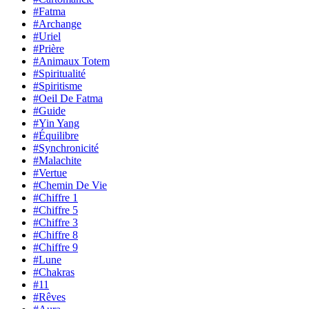
#Fatma
#Archange
#Uriel
#Prière
#Animaux Totem
#Spiritualité
#Spiritisme
#Oeil De Fatma
#Guide
#Yin Yang
#Équilibre
#Synchronicité
#Malachite
#Vertue
#Chemin De Vie
#Chiffre 1
#Chiffre 5
#Chiffre 3
#Chiffre 8
#Chiffre 9
#Lune
#Chakras
#11
#Rêves