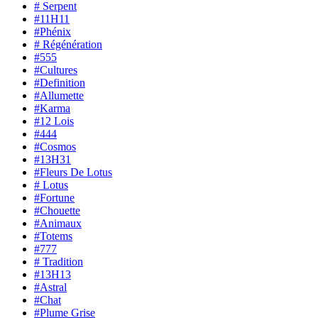
# Serpent
#11H11
#Phénix
# Régénération
#555
#Cultures
#Definition
#Allumette
#Karma
#12 Lois
#444
#Cosmos
#13H31
#Fleurs De Lotus
# Lotus
#Fortune
#Chouette
#Animaux
#Totems
#777
# Tradition
#13H13
#Astral
#Chat
#Plume Grise