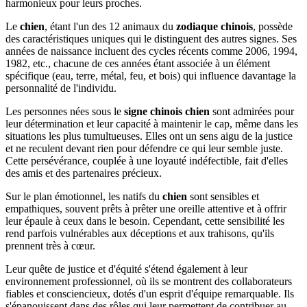
harmonieux pour leurs proches.
Le
chien
, étant l'un des 12 animaux du
zodiaque chinois
, possède
des caractéristiques uniques qui le distinguent des autres signes. Ses
années de naissance incluent des cycles récents comme 2006, 1994,
1982, etc., chacune de ces années étant associée à un élément
spécifique (eau, terre, métal, feu, et bois) qui influence davantage la
personnalité de l'individu.
Les personnes nées sous le
signe chinois chien
sont admirées pour
leur détermination et leur capacité à maintenir le cap, même dans les
situations les plus tumultueuses. Elles ont un sens aigu de la justice
et ne reculent devant rien pour défendre ce qui leur semble juste.
Cette persévérance, couplée à une loyauté indéfectible, fait d'elles
des amis et des partenaires précieux.
Sur le plan émotionnel, les natifs du
chien
sont sensibles et
empathiques, souvent prêts à prêter une oreille attentive et à offrir
leur épaule à ceux dans le besoin. Cependant, cette sensibilité les
rend parfois vulnérables aux déceptions et aux trahisons, qu'ils
prennent très à cœur.
Leur quête de justice et d'équité s'étend également à leur
environnement professionnel, où ils se montrent des collaborateurs
fiables et consciencieux, dotés d'un esprit d'équipe remarquable. Ils
s'épanouissent dans des rôles qui leur permettent de contribuer au