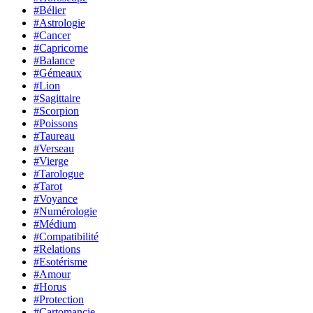
#Bélier
#Astrologie
#Cancer
#Capricorne
#Balance
#Gémeaux
#Lion
#Sagittaire
#Scorpion
#Poissons
#Taureau
#Verseau
#Vierge
#Tarologue
#Tarot
#Voyance
#Numérologie
#Médium
#Compatibilité
#Relations
#Esotérisme
#Amour
#Horus
#Protection
#Cartomancie