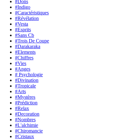
#Dons
#Indigo
#Caractéristiques
#Révélation
#Vesta
#Esprits
#Sans Cb
#Trois De Coupe
#Darakaraka
#Elements
#Chiffres
#Vies
#Anges
# Psychologie
#Divination
#Tropicale
#Arts
#Mystères
#Prédiction
#Relax
#Decoration
#Nombres
#L'alchimie
#Chiromancie
#Cristaux