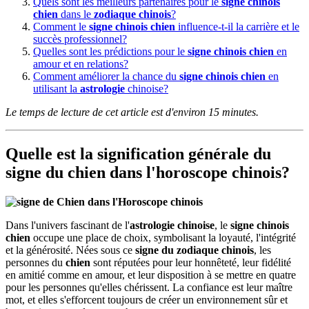
Quels sont les meilleurs partenaires pour le
signe chinois
chien
dans le
zodiaque chinois
?
Comment le
signe chinois chien
influence-t-il la carrière et le
succès professionnel?
Quelles sont les prédictions pour le
signe chinois chien
en
amour et en relations?
Comment améliorer la chance du
signe chinois chien
en
utilisant la
astrologie
chinoise?
Le temps de lecture de cet article est d'environ 15 minutes.
Quelle est la signification générale du
signe du chien dans l'horoscope chinois?
Dans l'univers fascinant de l'
astrologie chinoise
, le
signe chinois
chien
occupe une place de choix, symbolisant la loyauté, l'intégrité
et la générosité. Nées sous ce
signe du zodiaque chinois
, les
personnes du
chien
sont réputées pour leur honnêteté, leur fidélité
en amitié comme en amour, et leur disposition à se mettre en quatre
pour les personnes qu'elles chérissent. La confiance est leur maître
mot, et elles s'efforcent toujours de créer un environnement sûr et