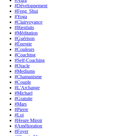
#Aura
#Développement
#Feng_Shui
#Yoga
#Clairvoyance
#Bienfaits
#Méditation
#Guérison
#Énergie
#Couleurs
#Coaching
#Self-Coaching
#Oracle
#Mediums
#Chamanisme
#Couple
#L'Archange
#Michael
#Gratuite
#Mars
#Pierre
#Loi
#Heure Miroir
#Amélioration
#Foyer