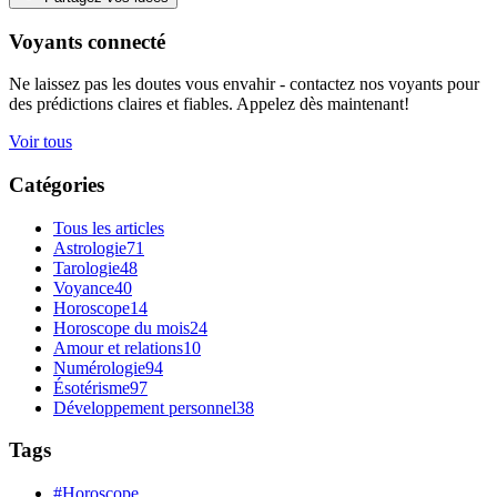
Voyants connecté
Ne laissez pas les doutes vous envahir - contactez nos voyants pour
des prédictions claires et fiables. Appelez dès maintenant!
Voir tous
Catégories
Tous les articles
Astrologie
71
Tarologie
48
Voyance
40
Horoscope
14
Horoscope du mois
24
Amour et relations
10
Numérologie
94
Ésotérisme
97
Développement personnel
38
Tags
#Horoscope