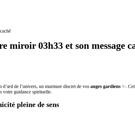
 caché
eure miroir 03h33 et son message c
in d’œil de l’univers, un murmure discret de vos
anges gardiens
✨. Cett
n votre guidance spirituelle.
cité pleine de sens