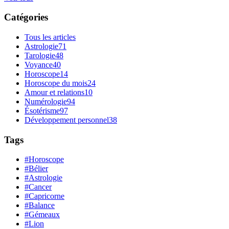
Catégories
Tous les articles
Astrologie
71
Tarologie
48
Voyance
40
Horoscope
14
Horoscope du mois
24
Amour et relations
10
Numérologie
94
Ésotérisme
97
Développement personnel
38
Tags
#Horoscope
#Bélier
#Astrologie
#Cancer
#Capricorne
#Balance
#Gémeaux
#Lion