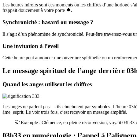
Les heures miroirs sont ces moments où les chiffres d’une horloge s’al
frappait doucement à votre porte 🔔.
Synchronicité : hasard ou message ?
Il s’agit d’un phénomène de synchronicité. Peut-être traversez-vous un
Une invitation à l’éveil
Cette heure peut annoncer une ouverture spirituelle ou un renforcement
Le message spirituel de l’ange derrière 03
Quand les anges utilisent les chiffres
Les anges ne parlent pas — ils chuchotent par symboles. L’heure 03h33 ag
âme, esprit. Le voir trois fois, c’est recevoir un message amplifié.
💡 Exemple : Clémence, en pleine reconversion, voyait 03h33 cha
03h33 en numérologie : l’appel à l’alignem