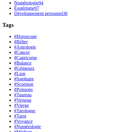
Numérologie
94
Ésotérisme
97
Développement personnel
38
Tags
#Horoscope
#Bélier
#Astrologie
#Cancer
#Capricorne
#Balance
#Gémeaux
#Lion
#Sagittaire
#Scorpion
#Poissons
#Taureau
#Verseau
#Vierge
#Tarologue
#Tarot
#Voyance
#Numérologie
#Médium