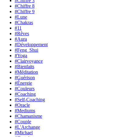
#Chiffre 3
#Chiffre 8
#Chiffre 9
#Lune
#Chakras
#11
#Rêves
#Aura
#Développement
#Feng_Shui
#Yoga
#Clairvoyance
#Bienfaits
#Méditation
#Guérison
#Énergie
#Couleurs
#Coaching
#Self-Coaching
#Oracle
#Mediums
#Chamanisme
#Couple
#L'Archange
#Michael