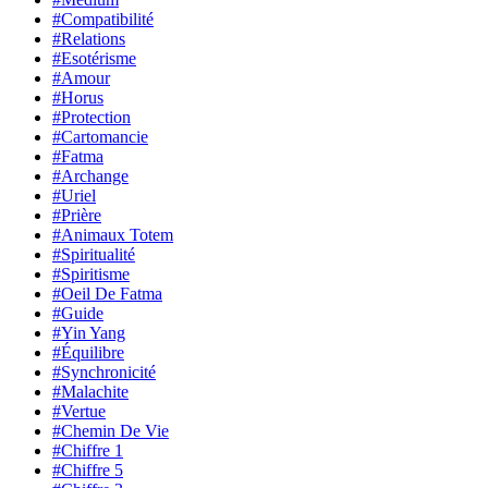
#Compatibilité
#Relations
#Esotérisme
#Amour
#Horus
#Protection
#Cartomancie
#Fatma
#Archange
#Uriel
#Prière
#Animaux Totem
#Spiritualité
#Spiritisme
#Oeil De Fatma
#Guide
#Yin Yang
#Équilibre
#Synchronicité
#Malachite
#Vertue
#Chemin De Vie
#Chiffre 1
#Chiffre 5