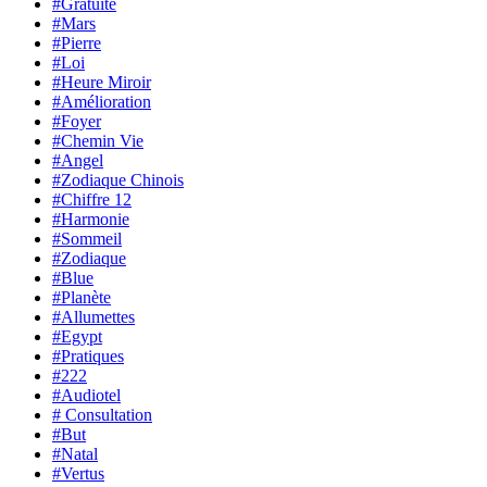
#Gratuite
#Mars
#Pierre
#Loi
#Heure Miroir
#Amélioration
#Foyer
#Chemin Vie
#Angel
#Zodiaque Chinois
#Chiffre 12
#Harmonie
#Sommeil
#Zodiaque
#Blue
#Planète
#Allumettes
#Egypt
#Pratiques
#222
#Audiotel
# Consultation
#But
#Natal
#Vertus