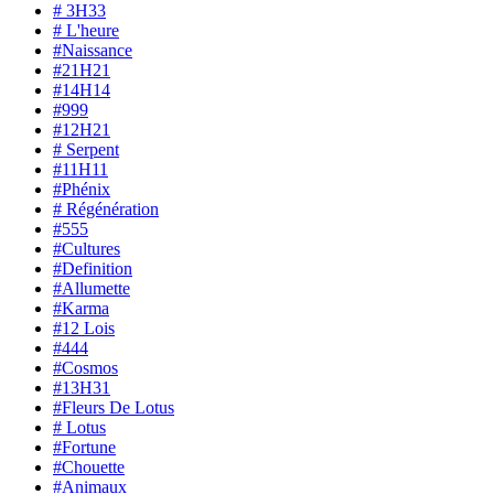
# 3H33
# L'heure
#Naissance
#21H21
#14H14
#999
#12H21
# Serpent
#11H11
#Phénix
# Régénération
#555
#Cultures
#Definition
#Allumette
#Karma
#12 Lois
#444
#Cosmos
#13H31
#Fleurs De Lotus
# Lotus
#Fortune
#Chouette
#Animaux