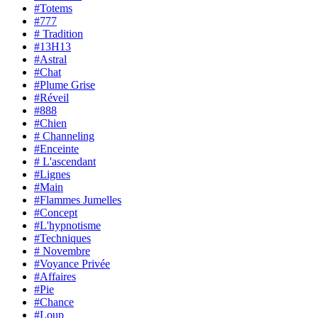
#Totems
#777
# Tradition
#13H13
#Astral
#Chat
#Plume Grise
#Réveil
#888
#Chien
# Channeling
#Enceinte
# L'ascendant
#Lignes
#Main
#Flammes Jumelles
#Concept
#L'hypnotisme
#Techniques
# Novembre
#Voyance Privée
#Affaires
#Pie
#Chance
#Loup