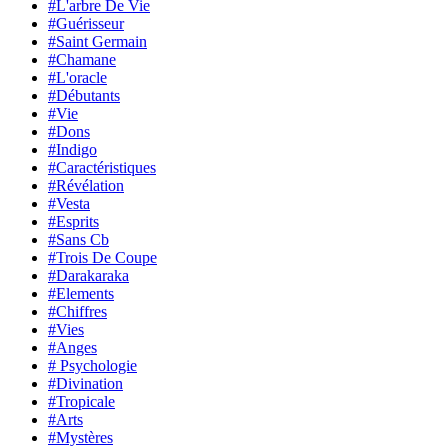
#L'arbre De Vie
#Guérisseur
#Saint Germain
#Chamane
#L'oracle
#Débutants
#Vie
#Dons
#Indigo
#Caractéristiques
#Révélation
#Vesta
#Esprits
#Sans Cb
#Trois De Coupe
#Darakaraka
#Elements
#Chiffres
#Vies
#Anges
# Psychologie
#Divination
#Tropicale
#Arts
#Mystères