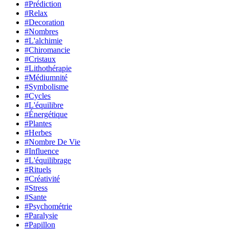
#Prédiction
#Relax
#Decoration
#Nombres
#L'alchimie
#Chiromancie
#Cristaux
#Lithothérapie
#Médiumnité
#Symbolisme
#Cycles
#L'équilibre
#Énergétique
#Plantes
#Herbes
#Nombre De Vie
#Influence
#L'équilibrage
#Rituels
#Créativité
#Stress
#Sante
#Psychométrie
#Paralysie
#Papillon