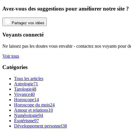
Avez-vous des suggestions pour améliorer notre site ?
Partagez vos idées
Voyants connecté
Ne laissez pas les doutes vous envahir - contactez nos voyants pour de
Voir tous
Catégories
Tous les articles
Astrologie
71
Tarologie
48
Voyance
40
Horoscope
14
Horoscope du mois
24
Amour et relations
10
Numérologie
94
Ésotérisme
97
Développement personnel
38