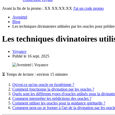
Avant la fin de la promo :
XX XX:XX:XX
J'ai un code promo
Avenirtel
Blog
Les techniques divinatoires utilisées par les oracles pour prédire
Les techniques divinatoires utili
Voyance
Publié le 16 sept. 2025
⏳ Temps de lecture : environ 15 minutes
Qu'est-ce qu'un oracle en ézotérisme ?
Comment fonctionne la divination par les oracles ?
Quels sont les différents types d'oracles utilisés pour la divinati
Comment interpréter les prédictions des oracles ?
Comment utiliser les oracles pour la guidance spirituelle ?
Comment peut-on se former à l'art de la divination par les oracl