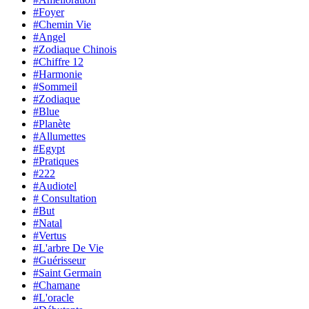
#Foyer
#Chemin Vie
#Angel
#Zodiaque Chinois
#Chiffre 12
#Harmonie
#Sommeil
#Zodiaque
#Blue
#Planète
#Allumettes
#Egypt
#Pratiques
#222
#Audiotel
# Consultation
#But
#Natal
#Vertus
#L'arbre De Vie
#Guérisseur
#Saint Germain
#Chamane
#L'oracle