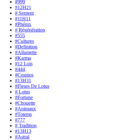
#999
#12H21
# Serpent
#11H11
#Phénix
# Régénération
#555
#Cultures
#Definition
#Allumette
#Karma
#12 Lois
#444
#Cosmos
#13H31
#Fleurs De Lotus
# Lotus
#Fortune
#Chouette
#Animaux
#Totems
#777
# Tradition
#13H13
#Astral