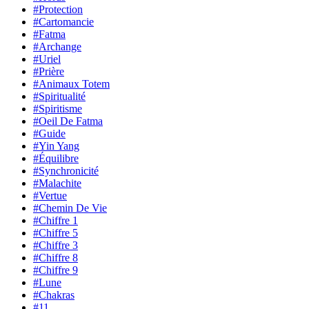
#Protection
#Cartomancie
#Fatma
#Archange
#Uriel
#Prière
#Animaux Totem
#Spiritualité
#Spiritisme
#Oeil De Fatma
#Guide
#Yin Yang
#Équilibre
#Synchronicité
#Malachite
#Vertue
#Chemin De Vie
#Chiffre 1
#Chiffre 5
#Chiffre 3
#Chiffre 8
#Chiffre 9
#Lune
#Chakras
#11