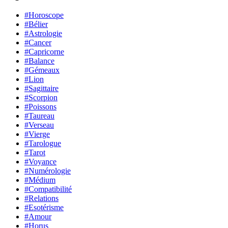
#Horoscope
#Bélier
#Astrologie
#Cancer
#Capricorne
#Balance
#Gémeaux
#Lion
#Sagittaire
#Scorpion
#Poissons
#Taureau
#Verseau
#Vierge
#Tarologue
#Tarot
#Voyance
#Numérologie
#Médium
#Compatibilité
#Relations
#Esotérisme
#Amour
#Horus