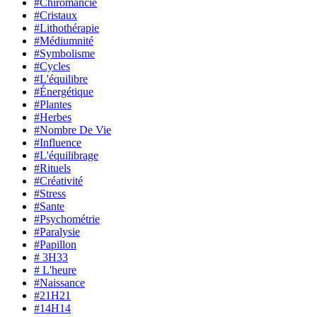
#Chiromancie
#Cristaux
#Lithothérapie
#Médiumnité
#Symbolisme
#Cycles
#L'équilibre
#Énergétique
#Plantes
#Herbes
#Nombre De Vie
#Influence
#L'équilibrage
#Rituels
#Créativité
#Stress
#Sante
#Psychométrie
#Paralysie
#Papillon
# 3H33
# L'heure
#Naissance
#21H21
#14H14