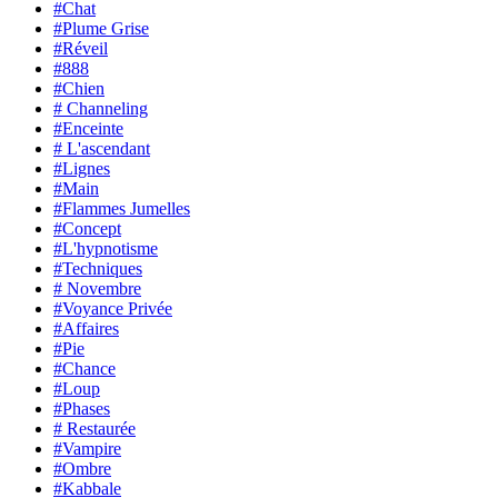
#Chat
#Plume Grise
#Réveil
#888
#Chien
# Channeling
#Enceinte
# L'ascendant
#Lignes
#Main
#Flammes Jumelles
#Concept
#L'hypnotisme
#Techniques
# Novembre
#Voyance Privée
#Affaires
#Pie
#Chance
#Loup
#Phases
# Restaurée
#Vampire
#Ombre
#Kabbale