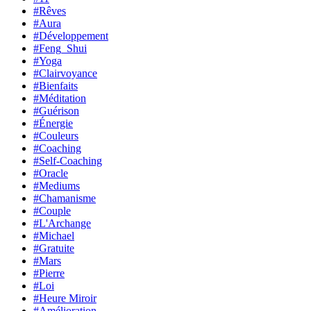
#Rêves
#Aura
#Développement
#Feng_Shui
#Yoga
#Clairvoyance
#Bienfaits
#Méditation
#Guérison
#Énergie
#Couleurs
#Coaching
#Self-Coaching
#Oracle
#Mediums
#Chamanisme
#Couple
#L'Archange
#Michael
#Gratuite
#Mars
#Pierre
#Loi
#Heure Miroir
#Amélioration