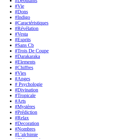
#Débutants
#Vie
#Dons
#Indigo
#Caractéristiques
#Révélation
#Vesta
#Esprits
#Sans Cb
#Trois De Coupe
#Darakaraka
#Elements
#Chiffres
#Vies
#Anges
# Psychologie
#Divination
#Tropicale
#Arts
#Mystères
#Prédiction
#Relax
#Decoration
#Nombres
#L'alchimie