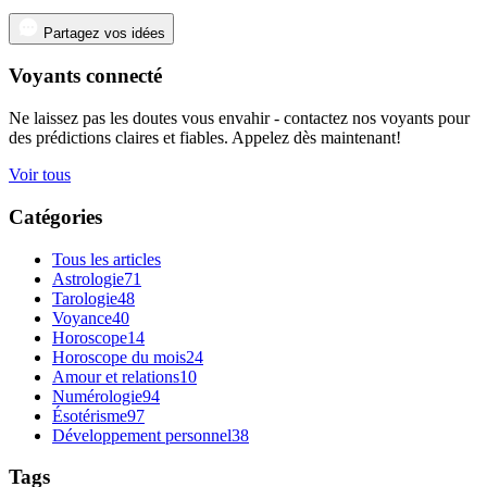
Partagez vos idées
Voyants connecté
Ne laissez pas les doutes vous envahir - contactez nos voyants pour
des prédictions claires et fiables. Appelez dès maintenant!
Voir tous
Catégories
Tous les articles
Astrologie
71
Tarologie
48
Voyance
40
Horoscope
14
Horoscope du mois
24
Amour et relations
10
Numérologie
94
Ésotérisme
97
Développement personnel
38
Tags