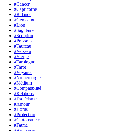
#Cancer
#Capricorne
#Balance
#Gémeaux
#Lion
#Sagittaire
#Scorpion
#Poissons
#Taureau
#Verseau
#Vierge
#Tarologue
#Tarot
#Voyance
#Numérologie
#Médium
#Compatibilité
#Relations
#Esotérisme
#Amour
#Horus
#Protection
#Cartomancie
#Fatma
#Archange