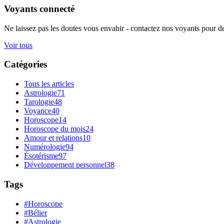
Voyants connecté
Ne laissez pas les doutes vous envahir - contactez nos voyants pour de
Voir tous
Catégories
Tous les articles
Astrologie
71
Tarologie
48
Voyance
40
Horoscope
14
Horoscope du mois
24
Amour et relations
10
Numérologie
94
Ésotérisme
97
Développement personnel
38
Tags
#Horoscope
#Bélier
#Astrologie