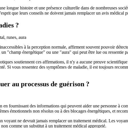
 une longue histoire et une présence culturelle dans de nombreuses sociét
l'esprit que leurs conseils ne doivent jamais remplacer un avis médical p
adies ?
inaccessibles à la perception normale, affirment souvent pouvoir détect
a un "champ énergétique" ou une "aura" qui peut être lue ou ressentie pa
otiques soutiennent ces affirmations, il n'y a aucune preuve scientifiqu
 santé. Si vous ressentez des symptômes de maladie, il est toujours recom
uer au processus de guérison ?
n en fournissant des informations qui peuvent aider une personne à com
oblèmes émotionnels non résolus ou à des blocages énergétiques, et rec
n voyant ne devrait jamais remplacer un traitement médical. Les voyants 
 non comme un substitut à un traitement médical approprié.