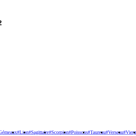
2
Gémeaux
#Lion
#Sagittaire
#Scorpion
#Poissons
#Taureau
#Verseau
#Vier